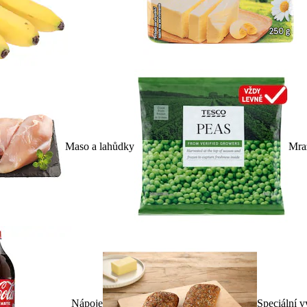
Maso a lahůdky
Mra
Nápoje
Speciální v