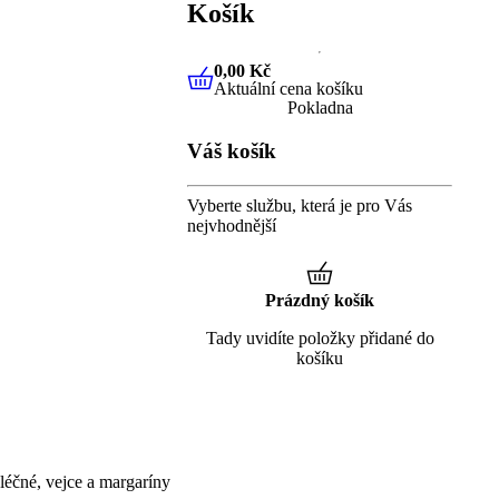
Košík
0,00 Kč
Aktuální cena košíku
0,00 Kč
Aktuální cena košíku
Pokladna
Váš košík
Vyberte službu, která je pro Vás
nejvhodnější
Prázdný košík
Tady uvidíte položky přidané do
košíku
éčné, vejce a margaríny