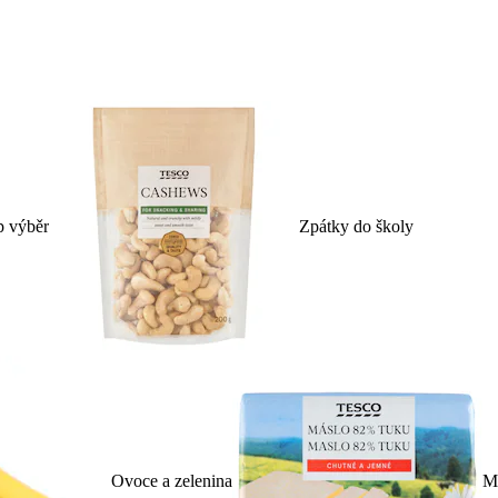
p výběr
Zpátky do školy
Ovoce a zelenina
Ml