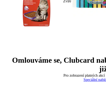
Zvíře
Omlouváme se, Clubcard nabíd
ji
Pro zobrazení platných akcí 
Speciální nabí