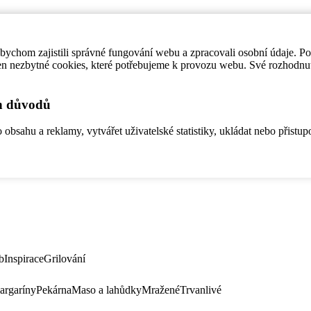
ychom zajistili správné fungování webu a zpracovali osobní údaje. P
en nezbytné cookies, které potřebujeme k provozu webu. Své rozhodnu
ch důvodů
bsahu a reklamy, vytvářet uživatelské statistiky, ukládat nebo přistup
b
Inspirace
Grilování
argaríny
Pekárna
Maso a lahůdky
Mražené
Trvanlivé