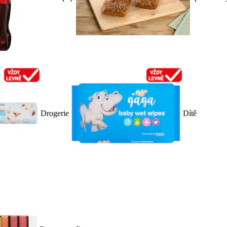
Drogerie
Dítě