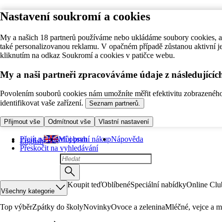
Nastavení soukromí a cookies
My a našich 18 partnerů používáme nebo ukládáme soubory cookies, ab
také personalizovanou reklamu. V opačném případě zůstanou aktivní j
kliknutím na odkaz Soukromí a cookies v patičce webu.
My a naši partneři zpracováváme údaje z následující
Povolením souborů cookies nám umožníte měřit efektivitu zobrazeného o
identifikovat vaše zařízení.
Seznam partnerů.
Přijmout vše
Odmítnout vše
Vlastní nastavení
Přejít na hlavní obsah
Můj první nákup
Nápověda
English
Přeskočit na vyhledávání
Koupit teď
Oblíbené
Speciální nabídky
Online Clu
Všechny kategorie
Top výběr
Zpátky do školy
Novinky
Ovoce a zelenina
Mléčné, vejce a m