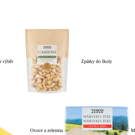
p výběr
Zpátky do školy
Ovoce a zelenina
Ml