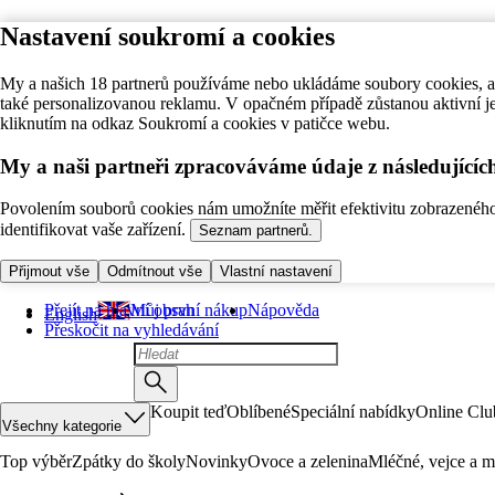
Nastavení soukromí a cookies
My a našich 18 partnerů používáme nebo ukládáme soubory cookies, ab
také personalizovanou reklamu. V opačném případě zůstanou aktivní j
kliknutím na odkaz Soukromí a cookies v patičce webu.
My a naši partneři zpracováváme údaje z následující
Povolením souborů cookies nám umožníte měřit efektivitu zobrazeného o
identifikovat vaše zařízení.
Seznam partnerů.
Přijmout vše
Odmítnout vše
Vlastní nastavení
Přejít na hlavní obsah
Můj první nákup
Nápověda
English
Přeskočit na vyhledávání
Koupit teď
Oblíbené
Speciální nabídky
Online Clu
Všechny kategorie
Top výběr
Zpátky do školy
Novinky
Ovoce a zelenina
Mléčné, vejce a m