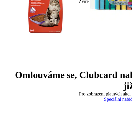
Zvíře
Omlouváme se, Clubcard nabíd
ji
Pro zobrazení platných akcí 
Speciální nabí