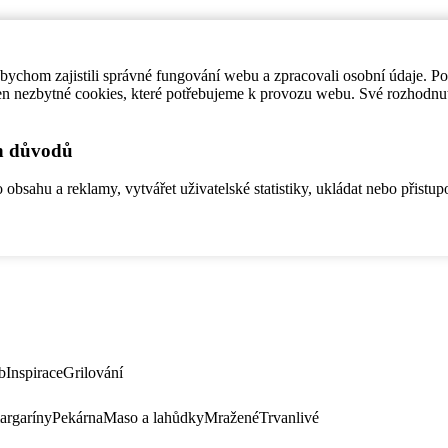
ychom zajistili správné fungování webu a zpracovali osobní údaje. P
en nezbytné cookies, které potřebujeme k provozu webu. Své rozhodnu
ch důvodů
bsahu a reklamy, vytvářet uživatelské statistiky, ukládat nebo přistup
b
Inspirace
Grilování
argaríny
Pekárna
Maso a lahůdky
Mražené
Trvanlivé