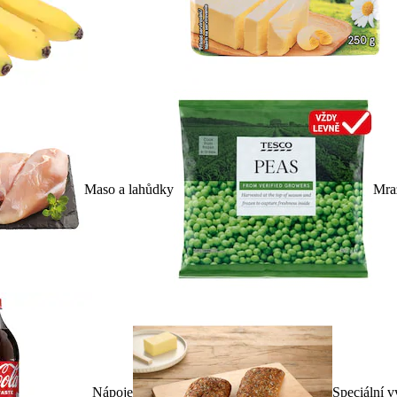
Maso a lahůdky
Mra
Nápoje
Speciální v