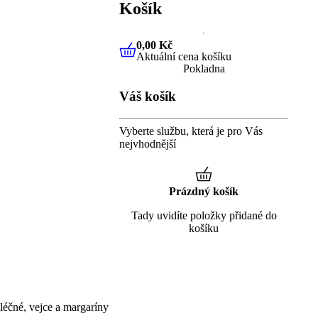
Košík
0,00 Kč
Aktuální cena košíku
0,00 Kč
Aktuální cena košíku
Pokladna
Váš košík
Vyberte službu, která je pro Vás
nejvhodnější
Prázdný košík
Tady uvidíte položky přidané do
košíku
éčné, vejce a margaríny