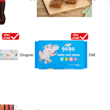
Drogerie
Dítě