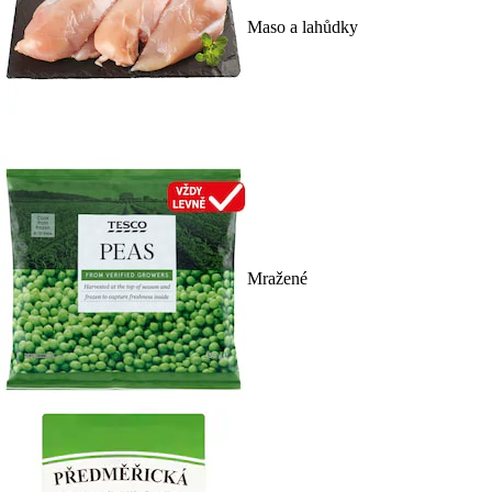
Maso a lahůdky
Mražené