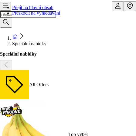
Přejít na hlavní obsah
Přeskočit na vyhledávání
Speciální nabídky
Speciální nabídky
All Offers
Top výběr