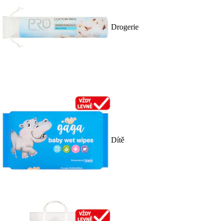
Drogerie
Dítě