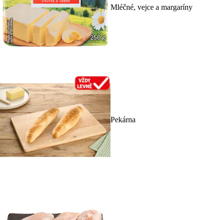
Mléčné, vejce a margaríny
Pekárna