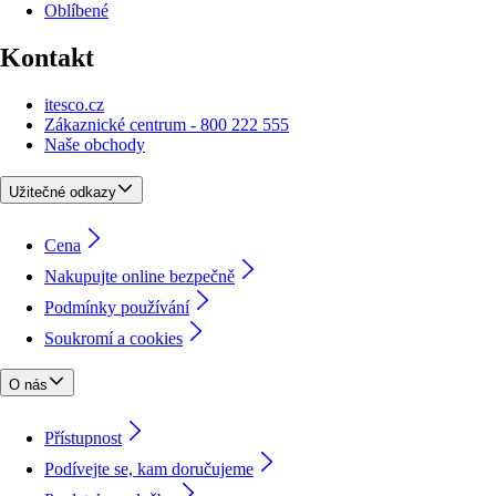
Oblíbené
Kontakt
itesco.cz
Zákaznické centrum - 800 222 555
Naše obchody
Užitečné odkazy
Cena
Nakupujte online bezpečně
Podmínky používání
Soukromí a cookies
O nás
Přístupnost
Podívejte se, kam doručujeme