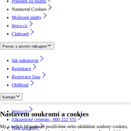
Poplatek za službu
Nastavení Cookies
Možnosti platby
itesco.cz
Clubcard
Pomoc s prvním nákupem
Jak nakupovat
Registrace
Rezervace času
Oblíbené
Kontakt
itesco.cz
Nastavení soukromí a cookies
Zákaznické centrum - 800 222 555
My a našich 18 partnerů používáme nebo ukládáme soubory cookies,
Naše obchody