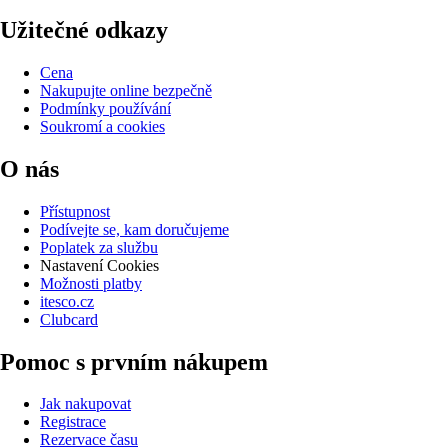
Užitečné odkazy
Cena
Nakupujte online bezpečně
Podmínky používání
Soukromí a cookies
O nás
Přístupnost
Podívejte se, kam doručujeme
Poplatek za službu
Nastavení Cookies
Možnosti platby
itesco.cz
Clubcard
Pomoc s prvním nákupem
Jak nakupovat
Registrace
Rezervace času