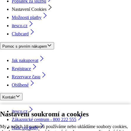
Poplatek za službu
Nastavení Cookies
Možnosti platby
itesco.cz
Clubcard
Pomoc s prvním nákupem
Jak nakupovat
Registrace
Rezervace času
Oblíbené
Kontakt
itesco.cz
Nastavení soukromí a cookies
Zákaznické centrum - 800 222 555
My a našich 18 partnerů používáme nebo ukládáme soubory cookies,
Naše obchody