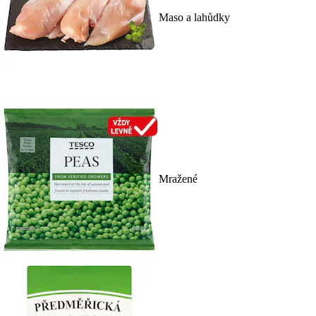
Maso a lahůdky
Mražené