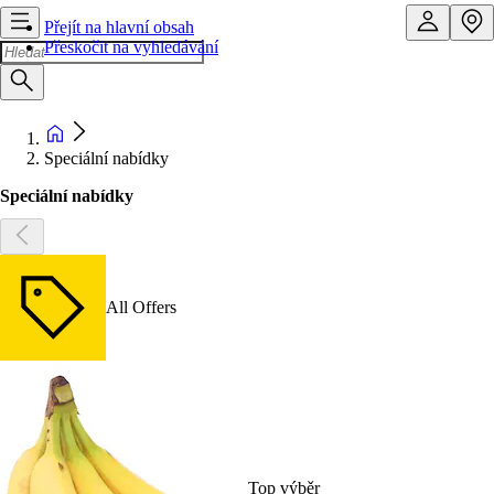
Přejít na hlavní obsah
Přeskočit na vyhledávání
Speciální nabídky
Speciální nabídky
All Offers
Top výběr