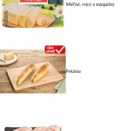
Mléčné, vejce a margaríny
Pekárna