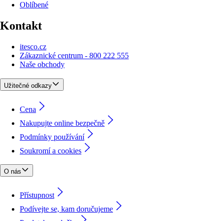
Oblíbené
Kontakt
itesco.cz
Zákaznické centrum - 800 222 555
Naše obchody
Užitečné odkazy
Cena
Nakupujte online bezpečně
Podmínky používání
Soukromí a cookies
O nás
Přístupnost
Podívejte se, kam doručujeme