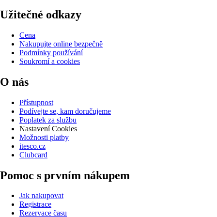
Užitečné odkazy
Cena
Nakupujte online bezpečně
Podmínky používání
Soukromí a cookies
O nás
Přístupnost
Podívejte se, kam doručujeme
Poplatek za službu
Nastavení Cookies
Možnosti platby
itesco.cz
Clubcard
Pomoc s prvním nákupem
Jak nakupovat
Registrace
Rezervace času