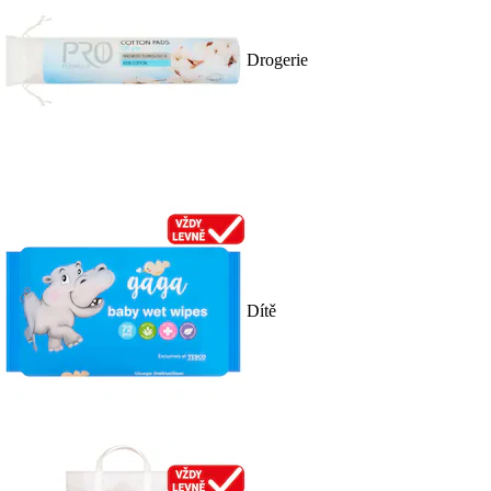
Drogerie
Dítě