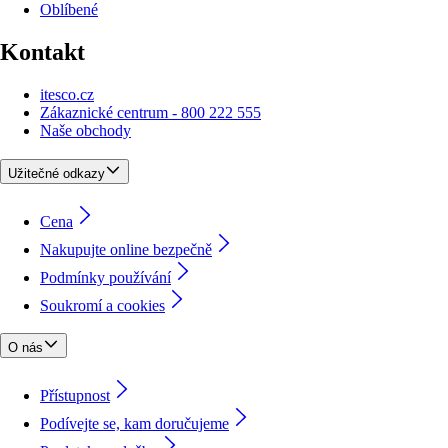
Oblíbené
Kontakt
itesco.cz
Zákaznické centrum - 800 222 555
Naše obchody
Užitečné odkazy
Cena
Nakupujte online bezpečně
Podmínky používání
Soukromí a cookies
O nás
Přístupnost
Podívejte se, kam doručujeme