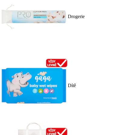
Drogerie
Dítě