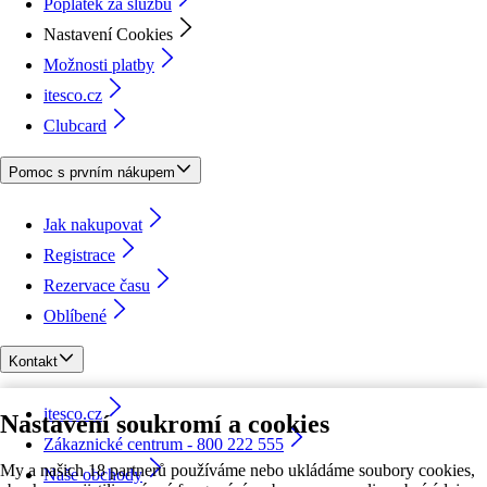
Poplatek za službu
Nastavení Cookies
Možnosti platby
itesco.cz
Clubcard
Pomoc s prvním nákupem
Jak nakupovat
Registrace
Rezervace času
Oblíbené
Kontakt
itesco.cz
Nastavení soukromí a cookies
Zákaznické centrum - 800 222 555
My a našich 18 partnerů používáme nebo ukládáme soubory cookies,
Naše obchody