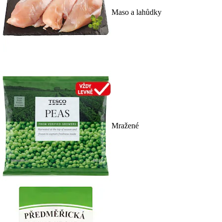
Maso a lahůdky
Mražené