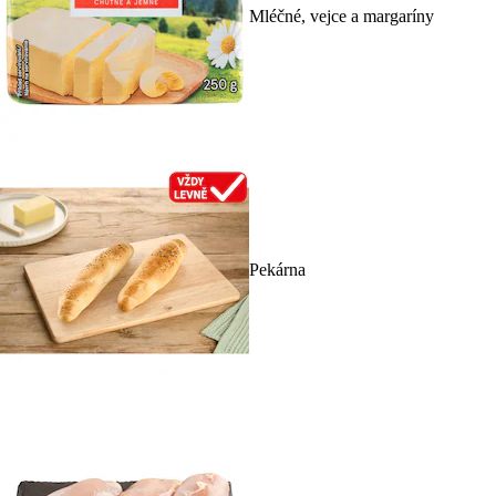
Mléčné, vejce a margaríny
Pekárna