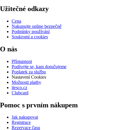
Užitečné odkazy
Cena
Nakupujte online bezpečně
Podmínky používání
Soukromí a cookies
O nás
Přístupnost
Podívejte se, kam doručujeme
Poplatek za službu
Nastavení Cookies
Možnosti platby
itesco.cz
Clubcard
Pomoc s prvním nákupem
Jak nakupovat
Registrace
Rezervace času