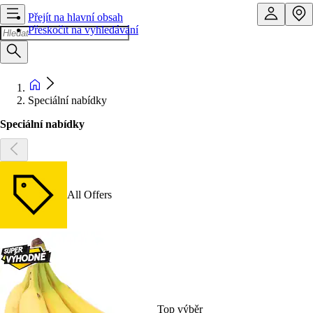
Přejít na hlavní obsah
Přeskočit na vyhledávání
Speciální nabídky
Speciální nabídky
All Offers
Top výběr