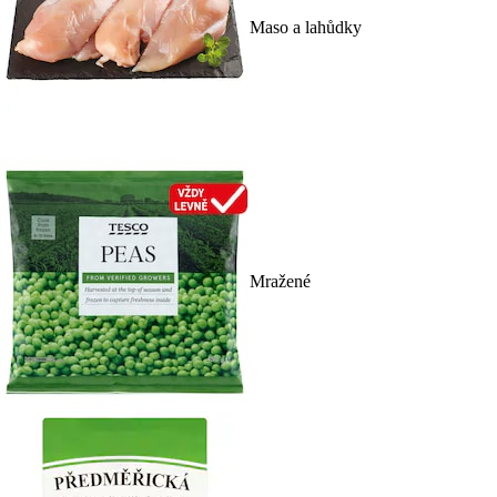
Maso a lahůdky
Mražené