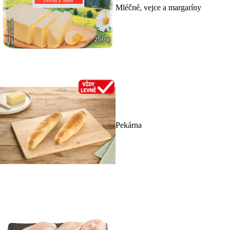
Mléčné, vejce a margaríny
Pekárna