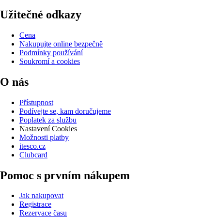
Užitečné odkazy
Cena
Nakupujte online bezpečně
Podmínky používání
Soukromí a cookies
O nás
Přístupnost
Podívejte se, kam doručujeme
Poplatek za službu
Nastavení Cookies
Možnosti platby
itesco.cz
Clubcard
Pomoc s prvním nákupem
Jak nakupovat
Registrace
Rezervace času