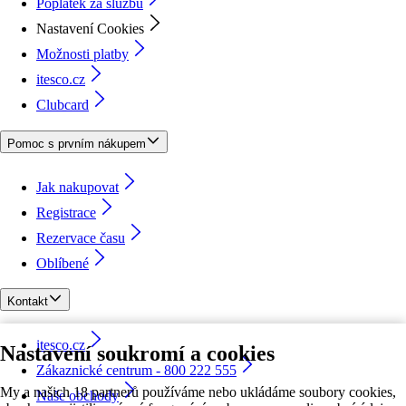
Poplatek za službu
Nastavení Cookies
Možnosti platby
itesco.cz
Clubcard
Pomoc s prvním nákupem
Jak nakupovat
Registrace
Rezervace času
Oblíbené
Kontakt
itesco.cz
Nastavení soukromí a cookies
Zákaznické centrum - 800 222 555
My a našich 18 partnerů používáme nebo ukládáme soubory cookies,
Naše obchody