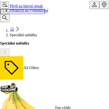
Přejít na hlavní obsah
Přeskočit na vyhledávání
Speciální nabídky
Speciální nabídky
All Offers
Top výběr