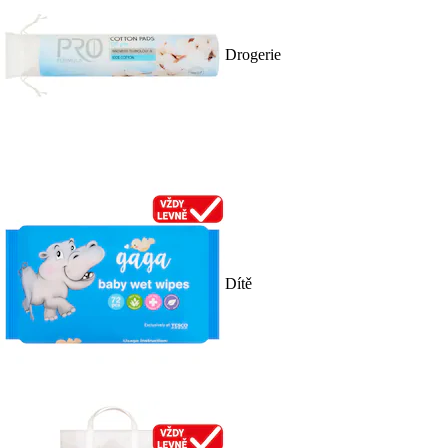
Drogerie
Dítě