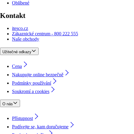
Oblíbené
Kontakt
itesco.cz
Zákaznické centrum - 800 222 555
Naše obchody
Užitečné odkazy
Cena
Nakupujte online bezpečně
Podmínky používání
Soukromí a cookies
O nás
Přístupnost
Podívejte se, kam doručujeme