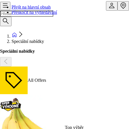
Přejít na hlavní obsah
Přeskočit na vyhledávání
Speciální nabídky
Speciální nabídky
All Offers
Top výběr