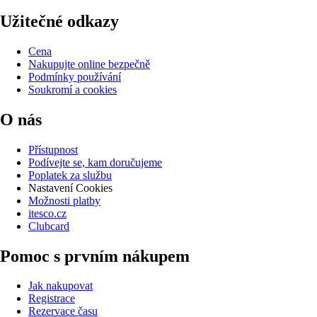
Užitečné odkazy
Cena
Nakupujte online bezpečně
Podmínky používání
Soukromí a cookies
O nás
Přístupnost
Podívejte se, kam doručujeme
Poplatek za službu
Nastavení Cookies
Možnosti platby
itesco.cz
Clubcard
Pomoc s prvním nákupem
Jak nakupovat
Registrace
Rezervace času