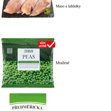
Maso a lahůdky
Mražené