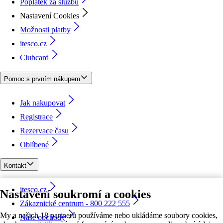
Poplatek za službu
Nastavení Cookies
Možnosti platby
itesco.cz
Clubcard
Pomoc s prvním nákupem
Jak nakupovat
Registrace
Rezervace času
Oblíbené
Kontakt
itesco.cz
Nastavení soukromí a cookies
Zákaznické centrum - 800 222 555
My a našich 18 partnerů používáme nebo ukládáme soubory cookies,
Naše obchody