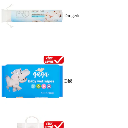
Drogerie
Dítě