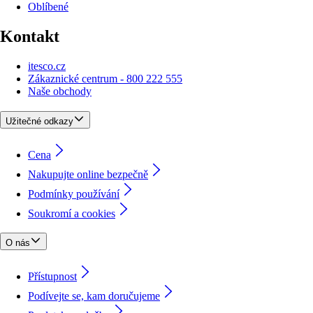
Oblíbené
Kontakt
itesco.cz
Zákaznické centrum - 800 222 555
Naše obchody
Užitečné odkazy
Cena
Nakupujte online bezpečně
Podmínky používání
Soukromí a cookies
O nás
Přístupnost
Podívejte se, kam doručujeme