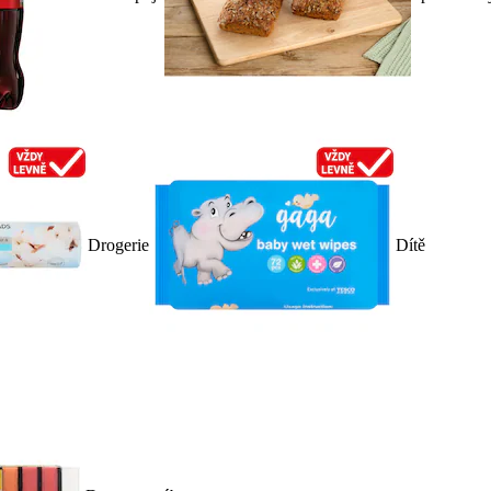
Drogerie
Dítě