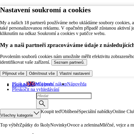
Nastavení soukromí a cookies
My a našich 18 partnerů používáme nebo ukládáme soubory cookies, ab
také personalizovanou reklamu. V opačném případě zůstanou aktivní j
kliknutím na odkaz Soukromí a cookies v patičce webu.
My a naši partneři zpracováváme údaje z následující
Povolením souborů cookies nám umožníte měřit efektivitu zobrazeného o
identifikovat vaše zařízení.
Seznam partnerů.
Přijmout vše
Odmítnout vše
Vlastní nastavení
Přejít na hlavní obsah
Můj první nákup
Nápověda
English
Přeskočit na vyhledávání
Koupit teď
Oblíbené
Speciální nabídky
Online Clu
Všechny kategorie
Top výběr
Zpátky do školy
Novinky
Ovoce a zelenina
Mléčné, vejce a m