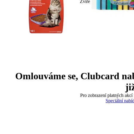
Zvíře
Omlouváme se, Clubcard nabíd
ji
Pro zobrazení platných akcí 
Speciální nabí