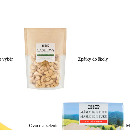
p výběr
Zpátky do školy
Ovoce a zelenina
Ml