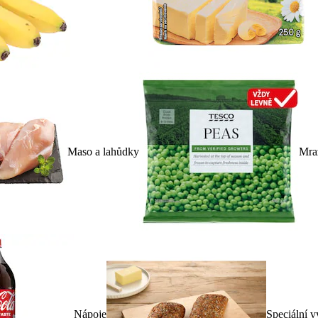
Maso a lahůdky
Mra
Nápoje
Speciální v