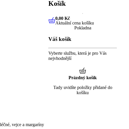
Košík
0,00 Kč
Aktuální cena košíku
0,00 Kč
Aktuální cena košíku
Pokladna
Váš košík
Vyberte službu, která je pro Vás
nejvhodnější
Prázdný košík
Tady uvidíte položky přidané do
košíku
éčné, vejce a margaríny