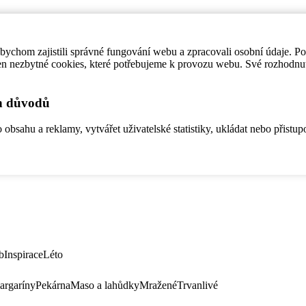
ychom zajistili správné fungování webu a zpracovali osobní údaje. P
en nezbytné cookies, které potřebujeme k provozu webu. Své rozhodnu
ch důvodů
bsahu a reklamy, vytvářet uživatelské statistiky, ukládat nebo přistup
b
Inspirace
Léto
argaríny
Pekárna
Maso a lahůdky
Mražené
Trvanlivé