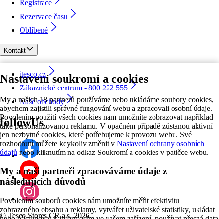
Registrace
Rezervace času
Oblíbené
Kontakt
itesco.cz
Nastavení soukromí a cookies
Zákaznické centrum - 800 222 555
My a našich 18 partnerů používáme nebo ukládáme soubory cookies,
Naše obchody
abychom zajistili správné fungování webu a zpracovali osobní údaje.
Povolením použití všech cookies nám umožníte zobrazovat například
followUs
také personalizovanou reklamu. V opačném případě zůstanou aktivní
jen nezbytné cookies, které potřebujeme k provozu webu. Své
rozhodnutí můžete kdykoliv změnit v
Nastavení ochrany osobních
údajů
nebo kliknutím na odkaz Soukromí a cookies v patičce webu.
My a naši partneři zpracováváme údaje z
následujících důvodů
Povolením souborů cookies nám umožníte měřit efektivitu
zobrazeného obsahu a reklamy, vytvářet uživatelské statistiky, ukládat
©
Tesco Stores ČR a.s. 2026
nebo přistupovat k informacím ve vašem zařízení, používat přesná data