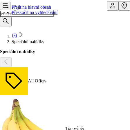
Přejít na hlavní obsah
Přeskočit na vyhledávání
Speciální nabídky
Speciální nabídky
All Offers
Top výběr