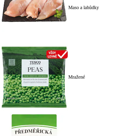
Maso a lahůdky
Mražené