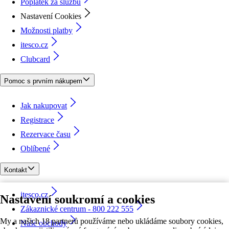
Poplatek za službu
Nastavení Cookies
Možnosti platby
itesco.cz
Clubcard
Pomoc s prvním nákupem
Jak nakupovat
Registrace
Rezervace času
Oblíbené
Kontakt
itesco.cz
Nastavení soukromí a cookies
Zákaznické centrum - 800 222 555
My a našich 18 partnerů používáme nebo ukládáme soubory cookies,
Naše obchody