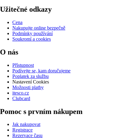
Užitečné odkazy
Cena
Nakupujte online bezpečně
Podmínky používání
Soukromí a cookies
O nás
Přístupnost
Podívejte se, kam doručujeme
Poplatek za službu
Nastavení Cookies
Možnosti platby
itesco.cz
Clubcard
Pomoc s prvním nákupem
Jak nakupovat
Registrace
Rezervace času