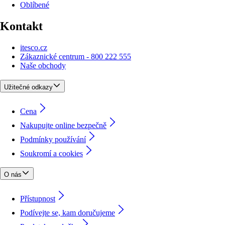
Oblíbené
Kontakt
itesco.cz
Zákaznické centrum - 800 222 555
Naše obchody
Užitečné odkazy
Cena
Nakupujte online bezpečně
Podmínky používání
Soukromí a cookies
O nás
Přístupnost
Podívejte se, kam doručujeme