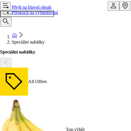
Přejít na hlavní obsah
Přeskočit na vyhledávání
Speciální nabídky
Speciální nabídky
All Offers
Top výběr