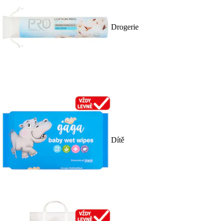
Drogerie
Dítě