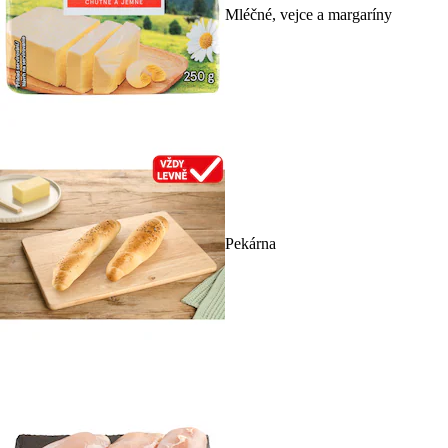
Mléčné, vejce a margaríny
Pekárna