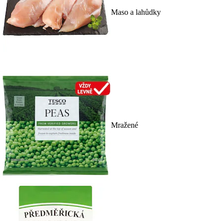
Maso a lahůdky
Mražené