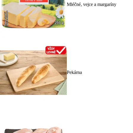
Mléčné, vejce a margaríny
Pekárna