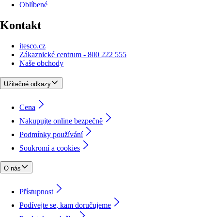
Oblíbené
Kontakt
itesco.cz
Zákaznické centrum - 800 222 555
Naše obchody
Užitečné odkazy
Cena
Nakupujte online bezpečně
Podmínky používání
Soukromí a cookies
O nás
Přístupnost
Podívejte se, kam doručujeme