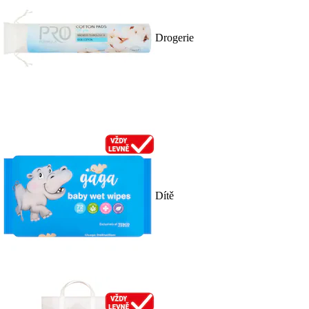
Drogerie
Dítě