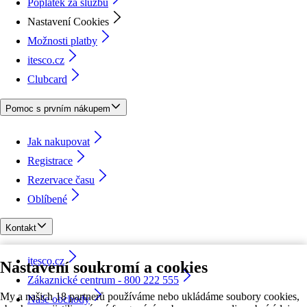
Poplatek za službu
Nastavení Cookies
Možnosti platby
itesco.cz
Clubcard
Pomoc s prvním nákupem
Jak nakupovat
Registrace
Rezervace času
Oblíbené
Kontakt
itesco.cz
Nastavení soukromí a cookies
Zákaznické centrum - 800 222 555
My a našich 18 partnerů používáme nebo ukládáme soubory cookies,
Naše obchody