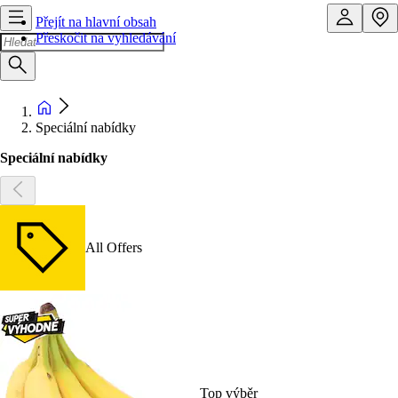
Přejít na hlavní obsah
Přeskočit na vyhledávání
Speciální nabídky
Speciální nabídky
All Offers
Top výběr