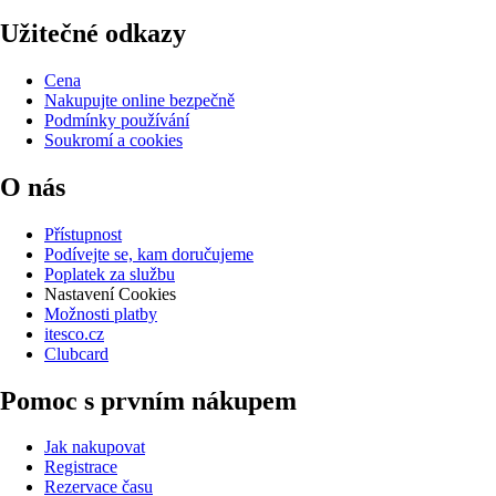
Užitečné odkazy
Cena
Nakupujte online bezpečně
Podmínky používání
Soukromí a cookies
O nás
Přístupnost
Podívejte se, kam doručujeme
Poplatek za službu
Nastavení Cookies
Možnosti platby
itesco.cz
Clubcard
Pomoc s prvním nákupem
Jak nakupovat
Registrace
Rezervace času