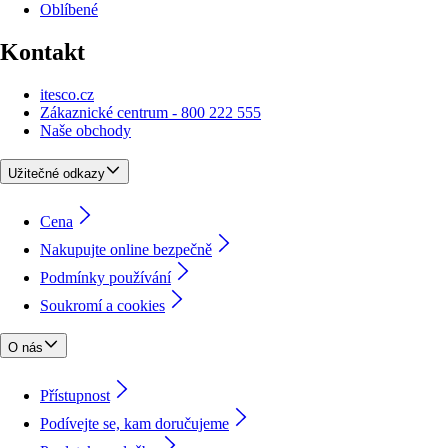
Oblíbené
Kontakt
itesco.cz
Zákaznické centrum - 800 222 555
Naše obchody
Užitečné odkazy
Cena
Nakupujte online bezpečně
Podmínky používání
Soukromí a cookies
O nás
Přístupnost
Podívejte se, kam doručujeme