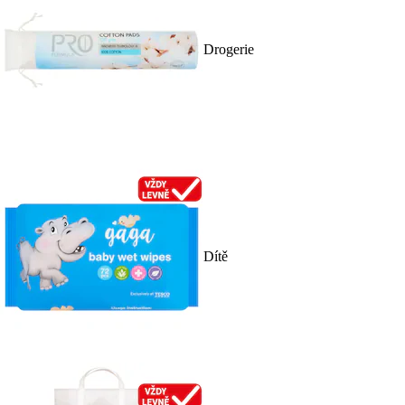
Drogerie
Dítě