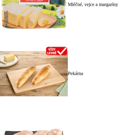
Mléčné, vejce a margaríny
Pekárna