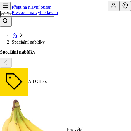
Přejít na hlavní obsah
Přeskočit na vyhledávání
Speciální nabídky
Speciální nabídky
All Offers
Top výběr