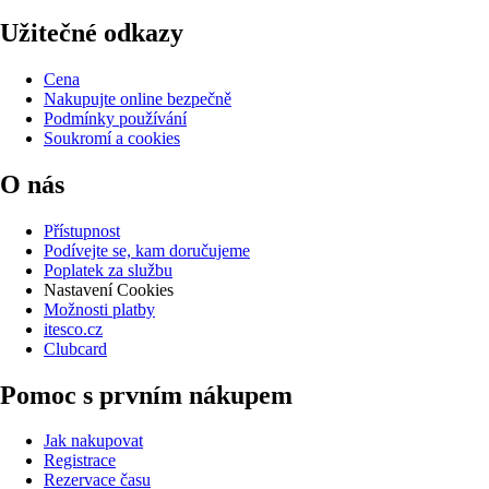
Užitečné odkazy
Cena
Nakupujte online bezpečně
Podmínky používání
Soukromí a cookies
O nás
Přístupnost
Podívejte se, kam doručujeme
Poplatek za službu
Nastavení Cookies
Možnosti platby
itesco.cz
Clubcard
Pomoc s prvním nákupem
Jak nakupovat
Registrace
Rezervace času