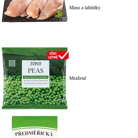
Maso a lahůdky
Mražené