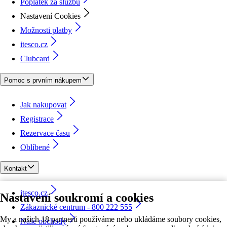
Poplatek za službu
Nastavení Cookies
Možnosti platby
itesco.cz
Clubcard
Pomoc s prvním nákupem
Jak nakupovat
Registrace
Rezervace času
Oblíbené
Kontakt
itesco.cz
Nastavení soukromí a cookies
Zákaznické centrum - 800 222 555
My a našich 18 partnerů používáme nebo ukládáme soubory cookies,
Naše obchody