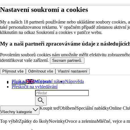
Nastavení soukromí a cookies
My a našich 18 partnerů používáme nebo ukládáme soubory cookies, ab
také personalizovanou reklamu. V opačném případě zůstanou aktivní j
kliknutím na odkaz Soukromí a cookies v patičce webu.
My a naši partneři zpracováváme údaje z následující
Povolením souborů cookies nám umožníte měřit efektivitu zobrazeného o
identifikovat vaše zařízení.
Seznam partnerů.
Přijmout vše
Odmítnout vše
Vlastní nastavení
Přejít na hlavní obsah
Můj první nákup
Nápověda
English
Přeskočit na vyhledávání
Koupit teď
Oblíbené
Speciální nabídky
Online Clu
Všechny kategorie
Top výběr
Zpátky do školy
Novinky
Ovoce a zelenina
Mléčné, vejce a m