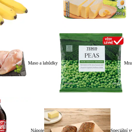
Maso a lahůdky
Mra
Nápoje
Speciální v