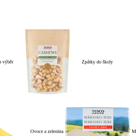
p výběr
Zpátky do školy
Ovoce a zelenina
Ml