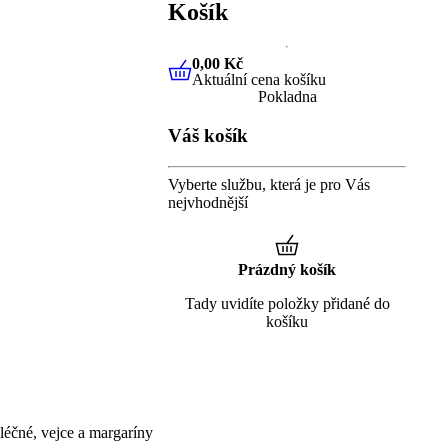
Košík
0,00 Kč
Aktuální cena košíku
0,00 Kč
Aktuální cena košíku
Pokladna
Váš košík
Vyberte službu, která je pro Vás
nejvhodnější
Prázdný košík
Tady uvidíte položky přidané do
košíku
éčné, vejce a margaríny