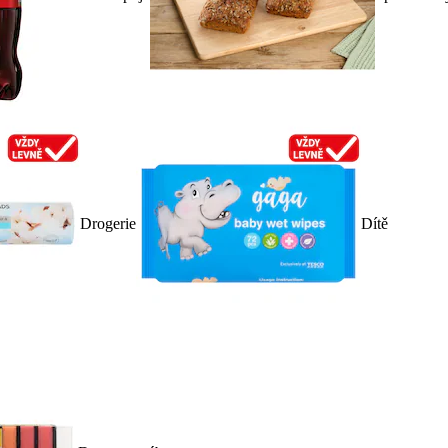
Drogerie
Dítě