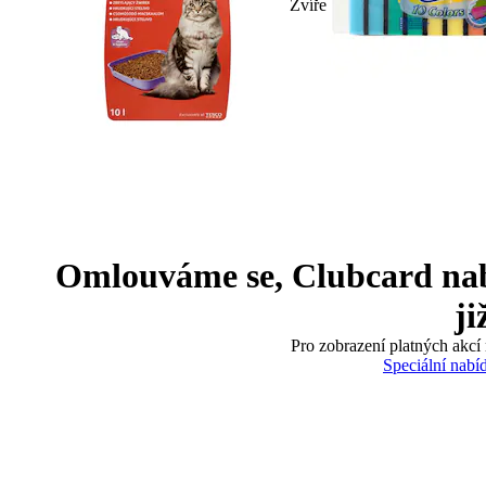
Zvíře
Omlouváme se, Clubcard nabíd
ji
Pro zobrazení platných akcí 
Speciální nabí