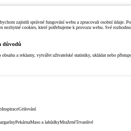
ychom zajistili správné fungování webu a zpracovali osobní údaje. P
en nezbytné cookies, které potřebujeme k provozu webu. Své rozhodnu
ch důvodů
bsahu a reklamy, vytvářet uživatelské statistiky, ukládat nebo přistup
b
Inspirace
Grilování
argaríny
Pekárna
Maso a lahůdky
Mražené
Trvanlivé