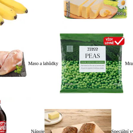
Maso a lahůdky
Mra
Nápoje
Speciální v