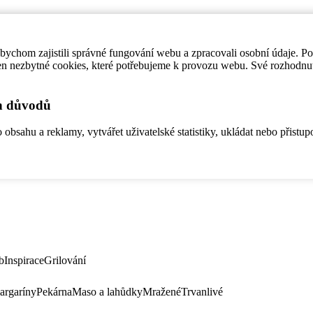
ychom zajistili správné fungování webu a zpracovali osobní údaje. P
en nezbytné cookies, které potřebujeme k provozu webu. Své rozhodnu
ch důvodů
bsahu a reklamy, vytvářet uživatelské statistiky, ukládat nebo přistup
b
Inspirace
Grilování
argaríny
Pekárna
Maso a lahůdky
Mražené
Trvanlivé