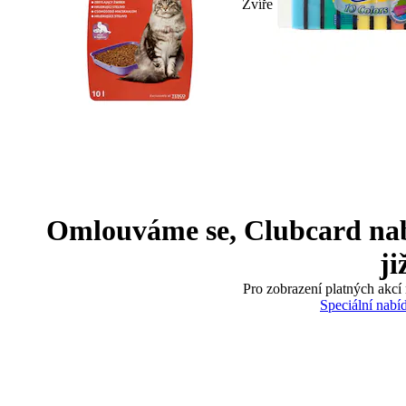
Zvíře
Omlouváme se, Clubcard nabíd
ji
Pro zobrazení platných akcí 
Speciální nabí