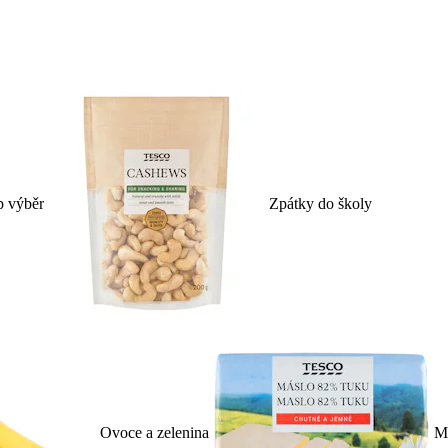
p výběr
Zpátky do školy
Ovoce a zelenina
Ml