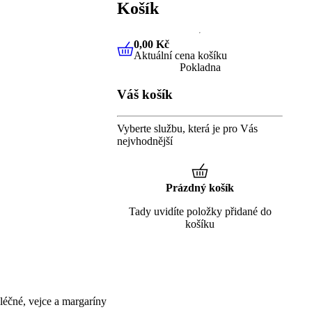
Košík
0,00 Kč
Aktuální cena košíku
0,00 Kč
Aktuální cena košíku
Pokladna
Váš košík
Vyberte službu, která je pro Vás
nejvhodnější
Prázdný košík
Tady uvidíte položky přidané do
košíku
éčné, vejce a margaríny