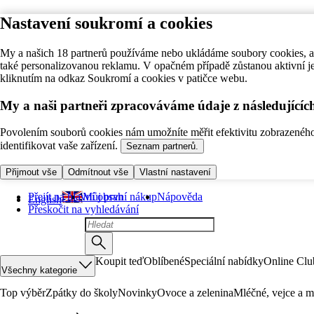
Nastavení soukromí a cookies
My a našich 18 partnerů používáme nebo ukládáme soubory cookies, ab
také personalizovanou reklamu. V opačném případě zůstanou aktivní j
kliknutím na odkaz Soukromí a cookies v patičce webu.
My a naši partneři zpracováváme údaje z následující
Povolením souborů cookies nám umožníte měřit efektivitu zobrazeného o
identifikovat vaše zařízení.
Seznam partnerů.
Přijmout vše
Odmítnout vše
Vlastní nastavení
Přejít na hlavní obsah
Můj první nákup
Nápověda
English
Přeskočit na vyhledávání
Koupit teď
Oblíbené
Speciální nabídky
Online Clu
Všechny kategorie
Top výběr
Zpátky do školy
Novinky
Ovoce a zelenina
Mléčné, vejce a m