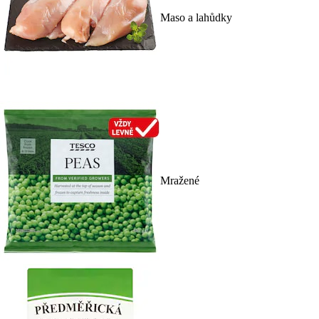
Maso a lahůdky
Mražené