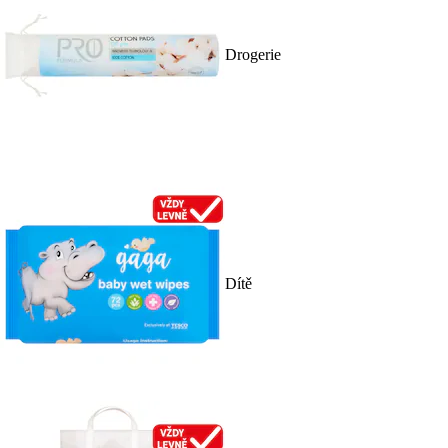
Drogerie
Dítě