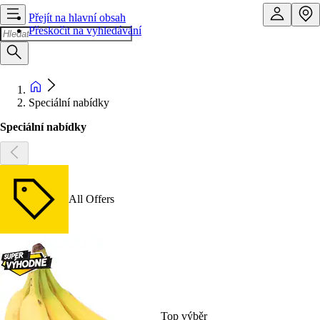
Přejít na hlavní obsah
Přeskočit na vyhledávání
Speciální nabídky
Speciální nabídky
All Offers
Top výběr