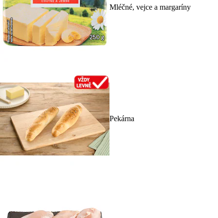
Mléčné, vejce a margaríny
Pekárna