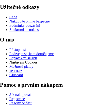
Užitečné odkazy
Cena
Nakupujte online bezpečně
Podmínky používání
Soukromí a cookies
O nás
Přístupnost
Podívejte se, kam doručujeme
Poplatek za službu
Nastavení Cookies
Možnosti platby
itesco.cz
Clubcard
Pomoc s prvním nákupem
Jak nakupovat
Registrace
Rezervace času