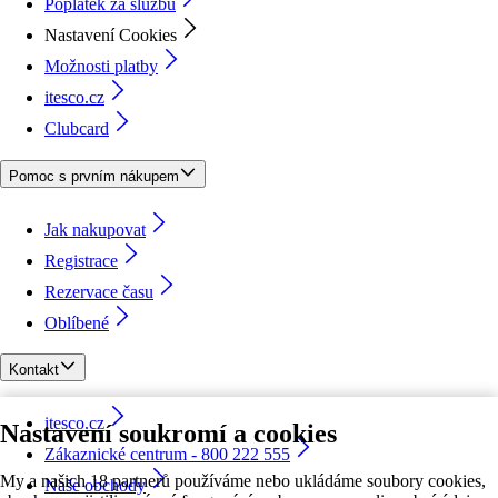
Poplatek za službu
Nastavení Cookies
Možnosti platby
itesco.cz
Clubcard
Pomoc s prvním nákupem
Jak nakupovat
Registrace
Rezervace času
Oblíbené
Kontakt
itesco.cz
Nastavení soukromí a cookies
Zákaznické centrum - 800 222 555
My a našich 18 partnerů používáme nebo ukládáme soubory cookies,
Naše obchody