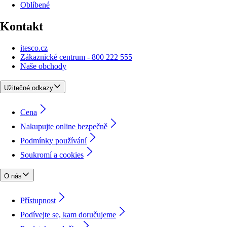
Oblíbené
Kontakt
itesco.cz
Zákaznické centrum - 800 222 555
Naše obchody
Užitečné odkazy
Cena
Nakupujte online bezpečně
Podmínky používání
Soukromí a cookies
O nás
Přístupnost
Podívejte se, kam doručujeme