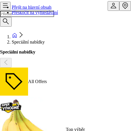
Přejít na hlavní obsah
Přeskočit na vyhledávání
Speciální nabídky
Speciální nabídky
All Offers
Top výběr