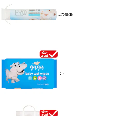
Drogerie
Dítě