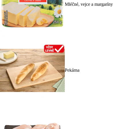
Mléčné, vejce a margaríny
Pekárna