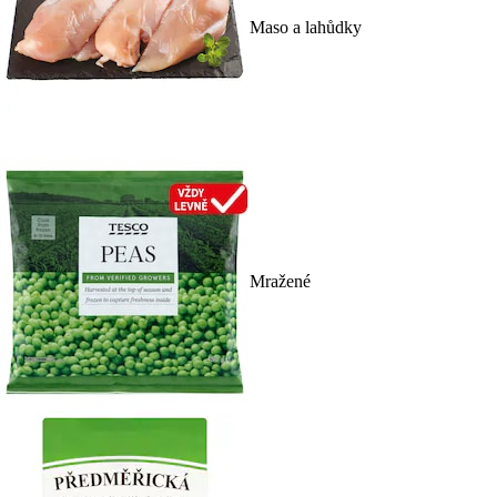
Maso a lahůdky
Mražené