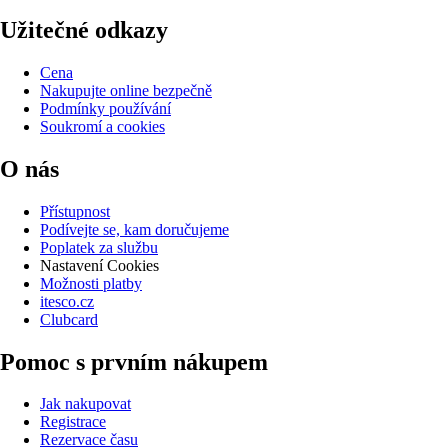
Užitečné odkazy
Cena
Nakupujte online bezpečně
Podmínky používání
Soukromí a cookies
O nás
Přístupnost
Podívejte se, kam doručujeme
Poplatek za službu
Nastavení Cookies
Možnosti platby
itesco.cz
Clubcard
Pomoc s prvním nákupem
Jak nakupovat
Registrace
Rezervace času