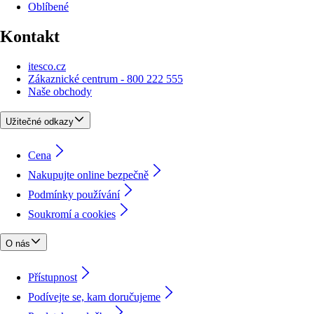
Oblíbené
Kontakt
itesco.cz
Zákaznické centrum - 800 222 555
Naše obchody
Užitečné odkazy
Cena
Nakupujte online bezpečně
Podmínky používání
Soukromí a cookies
O nás
Přístupnost
Podívejte se, kam doručujeme