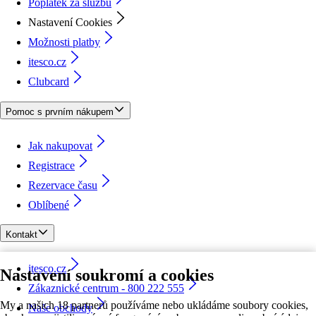
Poplatek za službu
Nastavení Cookies
Možnosti platby
itesco.cz
Clubcard
Pomoc s prvním nákupem
Jak nakupovat
Registrace
Rezervace času
Oblíbené
Kontakt
itesco.cz
Nastavení soukromí a cookies
Zákaznické centrum - 800 222 555
My a našich 18 partnerů používáme nebo ukládáme soubory cookies,
Naše obchody