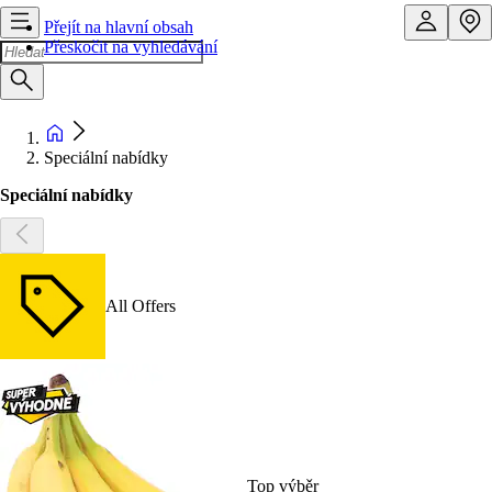
Přejít na hlavní obsah
Přeskočit na vyhledávání
Speciální nabídky
Speciální nabídky
All Offers
Top výběr