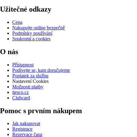
Užitečné odkazy
Cena
Nakupujte online bezpečně
Podmínky používání
Soukromí a cookies
O nás
Přístupnost
Podívejte se, kam doručujeme
Poplatek za službu
Nastavení Cookies
Možnosti platby
itesco.cz
Clubcard
Pomoc s prvním nákupem
Jak nakupovat
Registrace
Rezervace času