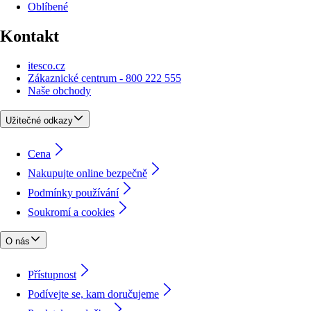
Oblíbené
Kontakt
itesco.cz
Zákaznické centrum - 800 222 555
Naše obchody
Užitečné odkazy
Cena
Nakupujte online bezpečně
Podmínky používání
Soukromí a cookies
O nás
Přístupnost
Podívejte se, kam doručujeme