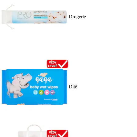
Drogerie
Dítě