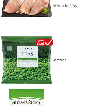
Maso a lahůdky
Mražené