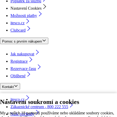
Poplatek za službu
Nastavení Cookies
Možnosti platby
itesco.cz
Clubcard
Pomoc s prvním nákupem
Jak nakupovat
Registrace
Rezervace času
Oblíbené
Kontakt
itesco.cz
Nastavení soukromí a cookies
Zákaznické centrum - 800 222 555
My a našich 18 partnerů používáme nebo ukládáme soubory cookies,
Naše obchody