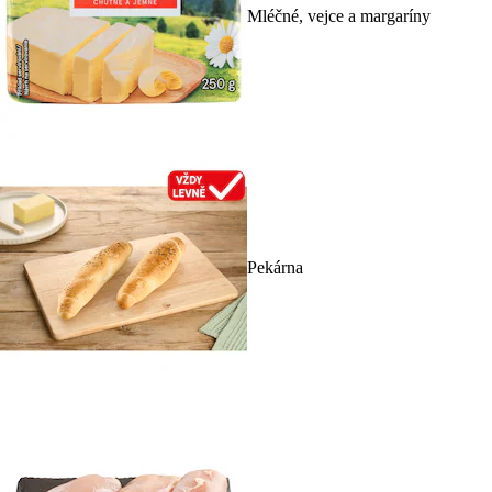
Mléčné, vejce a margaríny
Pekárna