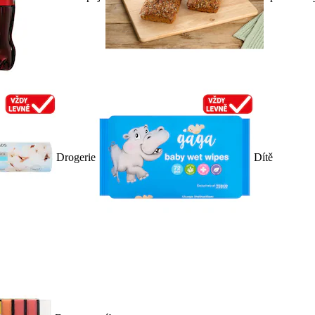
Drogerie
Dítě