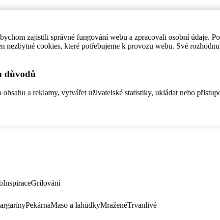
ychom zajistili správné fungování webu a zpracovali osobní údaje. P
en nezbytné cookies, které potřebujeme k provozu webu. Své rozhodnu
ch důvodů
bsahu a reklamy, vytvářet uživatelské statistiky, ukládat nebo přistup
b
Inspirace
Grilování
argaríny
Pekárna
Maso a lahůdky
Mražené
Trvanlivé