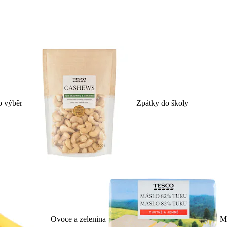
p výběr
Zpátky do školy
Ovoce a zelenina
Ml