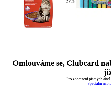
Zvíře
Omlouváme se, Clubcard nabíd
ji
Pro zobrazení platných akcí 
Speciální nabí