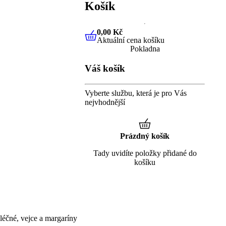
Košík
0,00 Kč
Aktuální cena košíku
0,00 Kč
Aktuální cena košíku
Pokladna
Váš košík
Vyberte službu, která je pro Vás
nejvhodnější
Prázdný košík
Tady uvidíte položky přidané do
košíku
éčné, vejce a margaríny