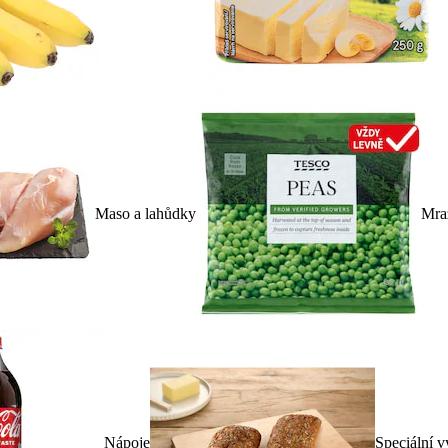
Maso a lahůdky
Mra
Nápoje
Speciální v