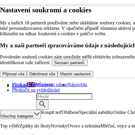
Nastavení soukromí a cookies
My a našich 18 partnerů používáme nebo ukládáme soubory cookies, ab
také personalizovanou reklamu. V opačném případě zůstanou aktivní j
kliknutím na odkaz Soukromí a cookies v patičce webu.
My a naši partneři zpracováváme údaje z následující
Povolením souborů cookies nám umožníte měřit efektivitu zobrazeného o
identifikovat vaše zařízení.
Seznam partnerů.
Přijmout vše
Odmítnout vše
Vlastní nastavení
Přejít na hlavní obsah
Můj první nákup
Nápověda
English
Přeskočit na vyhledávání
Koupit teď
Oblíbené
Speciální nabídky
Online Clu
Všechny kategorie
Top výběr
Zpátky do školy
Novinky
Ovoce a zelenina
Mléčné, vejce a m