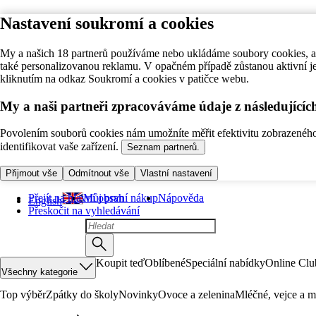
Nastavení soukromí a cookies
My a našich 18 partnerů používáme nebo ukládáme soubory cookies, ab
také personalizovanou reklamu. V opačném případě zůstanou aktivní j
kliknutím na odkaz Soukromí a cookies v patičce webu.
My a naši partneři zpracováváme údaje z následující
Povolením souborů cookies nám umožníte měřit efektivitu zobrazeného o
identifikovat vaše zařízení.
Seznam partnerů.
Přijmout vše
Odmítnout vše
Vlastní nastavení
Přejít na hlavní obsah
Můj první nákup
Nápověda
English
Přeskočit na vyhledávání
Koupit teď
Oblíbené
Speciální nabídky
Online Clu
Všechny kategorie
Top výběr
Zpátky do školy
Novinky
Ovoce a zelenina
Mléčné, vejce a m