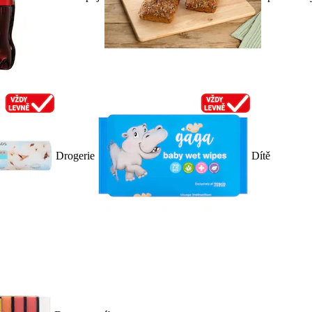
Drogerie
Dítě