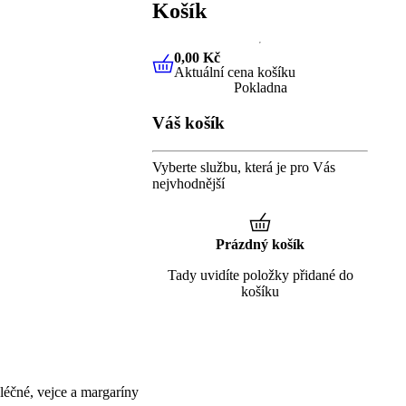
Košík
0,00 Kč
Aktuální cena košíku
0,00 Kč
Aktuální cena košíku
Pokladna
Váš košík
Vyberte službu, která je pro Vás
nejvhodnější
Prázdný košík
Tady uvidíte položky přidané do
košíku
éčné, vejce a margaríny