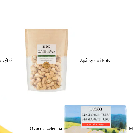
p výběr
Zpátky do školy
Ovoce a zelenina
Ml