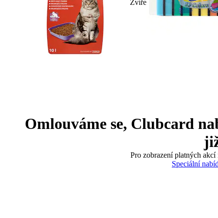
Zvíře
Omlouváme se, Clubcard nabíd
ji
Pro zobrazení platných akcí 
Speciální nabí