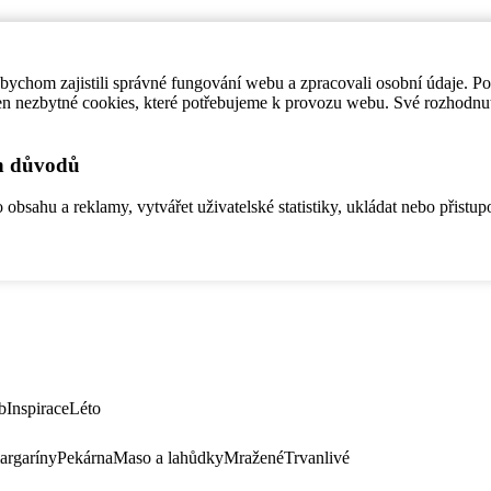
ychom zajistili správné fungování webu a zpracovali osobní údaje. P
en nezbytné cookies, které potřebujeme k provozu webu. Své rozhodnu
ch důvodů
bsahu a reklamy, vytvářet uživatelské statistiky, ukládat nebo přistup
b
Inspirace
Léto
argaríny
Pekárna
Maso a lahůdky
Mražené
Trvanlivé