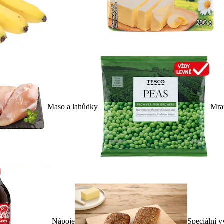
Maso a lahůdky
Mra
Nápoje
Speciální v