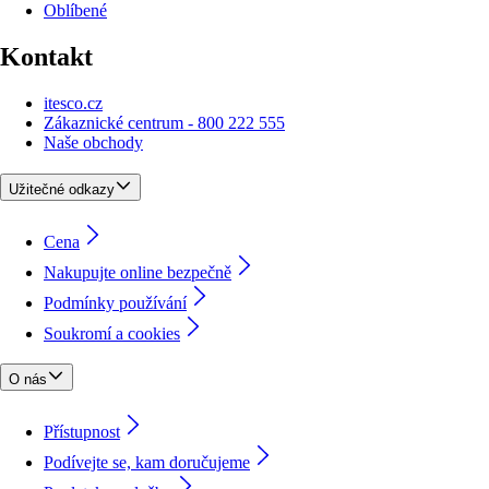
Oblíbené
Kontakt
itesco.cz
Zákaznické centrum - 800 222 555
Naše obchody
Užitečné odkazy
Cena
Nakupujte online bezpečně
Podmínky používání
Soukromí a cookies
O nás
Přístupnost
Podívejte se, kam doručujeme