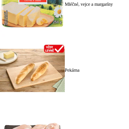
Mléčné, vejce a margaríny
Pekárna