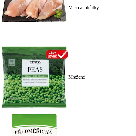
Maso a lahůdky
Mražené