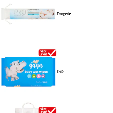
Drogerie
Dítě