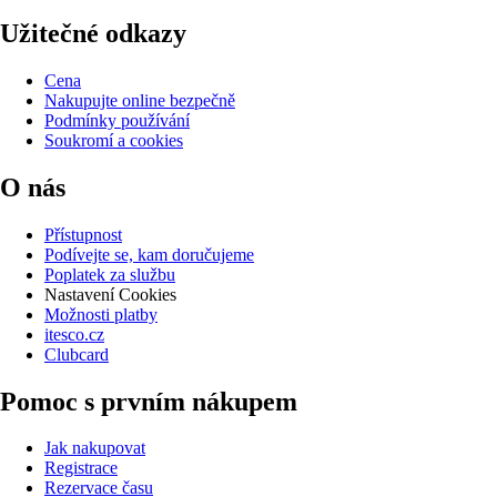
Užitečné odkazy
Cena
Nakupujte online bezpečně
Podmínky používání
Soukromí a cookies
O nás
Přístupnost
Podívejte se, kam doručujeme
Poplatek za službu
Nastavení Cookies
Možnosti platby
itesco.cz
Clubcard
Pomoc s prvním nákupem
Jak nakupovat
Registrace
Rezervace času