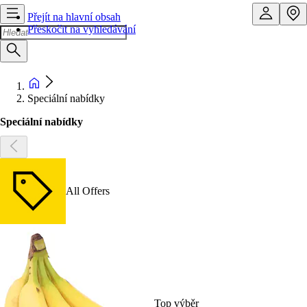
Přejít na hlavní obsah
Přeskočit na vyhledávání
Speciální nabídky
Speciální nabídky
All Offers
Top výběr