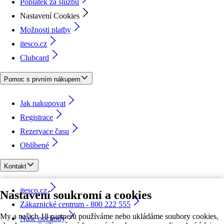
Poplatek za službu
Nastavení Cookies
Možnosti platby
itesco.cz
Clubcard
Pomoc s prvním nákupem
Jak nakupovat
Registrace
Rezervace času
Oblíbené
Kontakt
itesco.cz
Nastavení soukromí a cookies
Zákaznické centrum - 800 222 555
My a našich 18 partnerů používáme nebo ukládáme soubory cookies,
Naše obchody