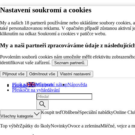
Nastavení soukromí a cookies
My a našich 18 partnerů používáme nebo ukládáme soubory cookies, ab
také personalizovanou reklamu. V opačném případě zůstanou aktivní j
kliknutím na odkaz Soukromí a cookies v patičce webu.
My a naši partneři zpracováváme údaje z následující
Povolením souborů cookies nám umožníte měřit efektivitu zobrazeného o
identifikovat vaše zařízení.
Seznam partnerů.
Přijmout vše
Odmítnout vše
Vlastní nastavení
Přejít na hlavní obsah
Můj první nákup
Nápověda
English
Přeskočit na vyhledávání
Koupit teď
Oblíbené
Speciální nabídky
Online Clu
Všechny kategorie
Top výběr
Zpátky do školy
Novinky
Ovoce a zelenina
Mléčné, vejce a m