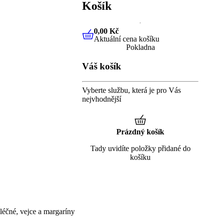
Košík
0,00 Kč
Aktuální cena košíku
0,00 Kč
Aktuální cena košíku
Pokladna
Váš košík
Vyberte službu, která je pro Vás
nejvhodnější
Prázdný košík
Tady uvidíte položky přidané do
košíku
éčné, vejce a margaríny