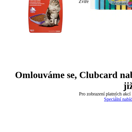
Zvíře
Omlouváme se, Clubcard nabíd
ji
Pro zobrazení platných akcí 
Speciální nabí