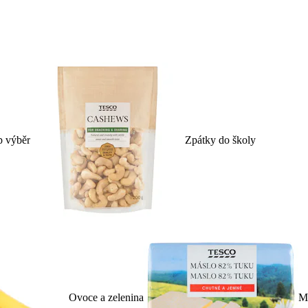
p výběr
Zpátky do školy
Ovoce a zelenina
Ml