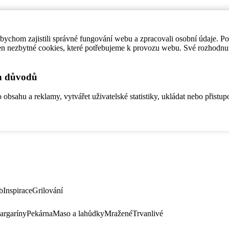
ychom zajistili správné fungování webu a zpracovali osobní údaje. P
en nezbytné cookies, které potřebujeme k provozu webu. Své rozhodnu
ch důvodů
bsahu a reklamy, vytvářet uživatelské statistiky, ukládat nebo přistup
b
Inspirace
Grilování
argaríny
Pekárna
Maso a lahůdky
Mražené
Trvanlivé