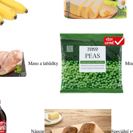
Maso a lahůdky
Mra
Nápoje
Speciální v