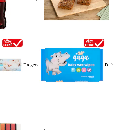
Drogerie
Dítě