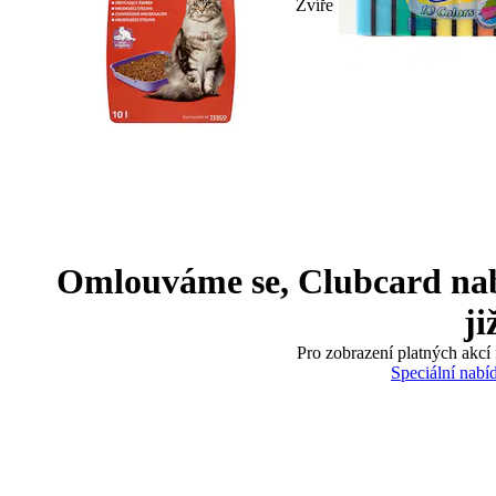
Zvíře
Omlouváme se, Clubcard nabíd
ji
Pro zobrazení platných akcí 
Speciální nabí