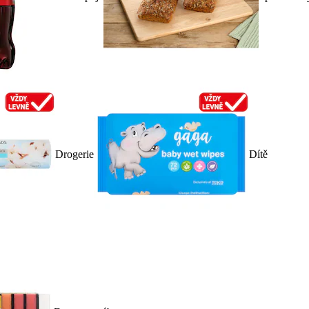
Drogerie
Dítě