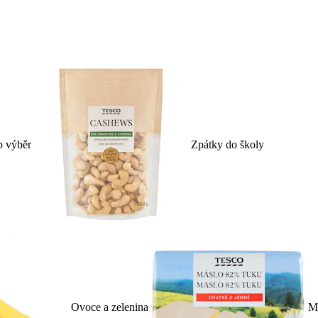
p výběr
Zpátky do školy
Ovoce a zelenina
Ml