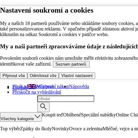
Nastavení soukromí a cookies
My a našich 18 partnerů používáme nebo ukládáme soubory cookies, ab
také personalizovanou reklamu. V opačném případě zůstanou aktivní j
kliknutím na odkaz Soukromí a cookies v patičce webu.
My a naši partneři zpracováváme údaje z následující
Povolením souborů cookies nám umožníte měřit efektivitu zobrazeného o
identifikovat vaše zařízení.
Seznam partnerů.
Přijmout vše
Odmítnout vše
Vlastní nastavení
Přejít na hlavní obsah
Můj první nákup
Nápověda
English
Přeskočit na vyhledávání
Koupit teď
Oblíbené
Speciální nabídky
Online Clu
Všechny kategorie
Top výběr
Zpátky do školy
Novinky
Ovoce a zelenina
Mléčné, vejce a m