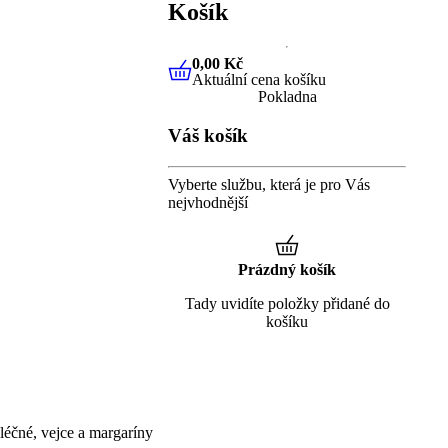
Košík
0,00 Kč
Aktuální cena košíku
0,00 Kč
Aktuální cena košíku
Pokladna
Váš košík
Vyberte službu, která je pro Vás
nejvhodnější
Prázdný košík
Tady uvidíte položky přidané do
košíku
éčné, vejce a margaríny