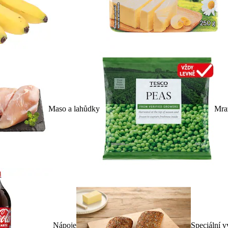
Maso a lahůdky
Mra
Nápoje
Speciální v