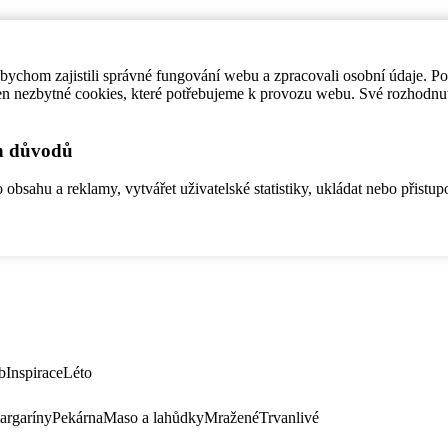
ychom zajistili správné fungování webu a zpracovali osobní údaje. P
en nezbytné cookies, které potřebujeme k provozu webu. Své rozhodnu
ch důvodů
bsahu a reklamy, vytvářet uživatelské statistiky, ukládat nebo přistup
b
Inspirace
Léto
argaríny
Pekárna
Maso a lahůdky
Mražené
Trvanlivé