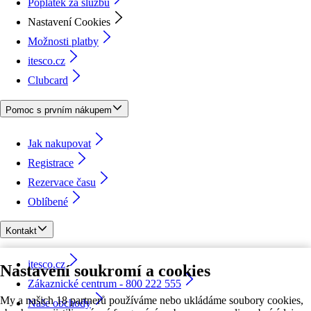
Poplatek za službu
Nastavení Cookies
Možnosti platby
itesco.cz
Clubcard
Pomoc s prvním nákupem
Jak nakupovat
Registrace
Rezervace času
Oblíbené
Kontakt
itesco.cz
Nastavení soukromí a cookies
Zákaznické centrum - 800 222 555
My a našich 18 partnerů používáme nebo ukládáme soubory cookies,
Naše obchody