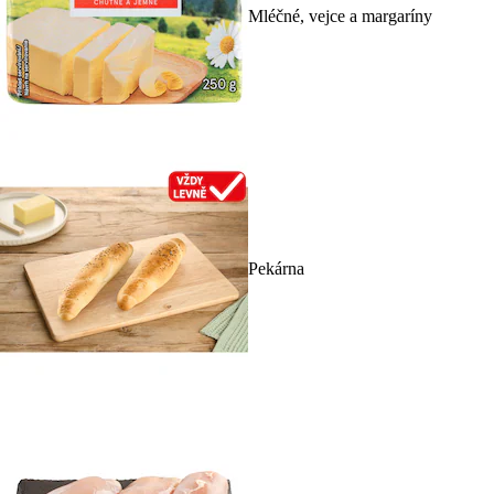
Mléčné, vejce a margaríny
Pekárna