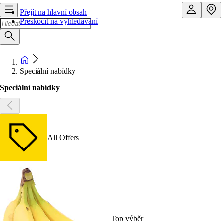
Přejít na hlavní obsah
Přeskočit na vyhledávání
Speciální nabídky
Speciální nabídky
All Offers
Top výběr