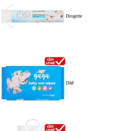
Drogerie
Dítě