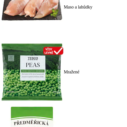
Maso a lahůdky
Mražené