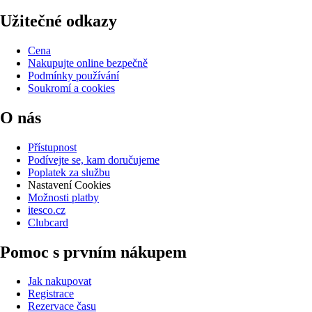
Užitečné odkazy
Cena
Nakupujte online bezpečně
Podmínky používání
Soukromí a cookies
O nás
Přístupnost
Podívejte se, kam doručujeme
Poplatek za službu
Nastavení Cookies
Možnosti platby
itesco.cz
Clubcard
Pomoc s prvním nákupem
Jak nakupovat
Registrace
Rezervace času