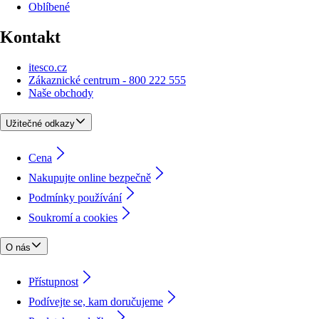
Oblíbené
Kontakt
itesco.cz
Zákaznické centrum - 800 222 555
Naše obchody
Užitečné odkazy
Cena
Nakupujte online bezpečně
Podmínky používání
Soukromí a cookies
O nás
Přístupnost
Podívejte se, kam doručujeme