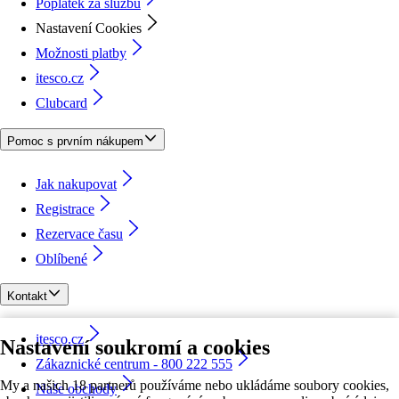
Poplatek za službu
Nastavení Cookies
Možnosti platby
itesco.cz
Clubcard
Pomoc s prvním nákupem
Jak nakupovat
Registrace
Rezervace času
Oblíbené
Kontakt
itesco.cz
Nastavení soukromí a cookies
Zákaznické centrum - 800 222 555
My a našich 18 partnerů používáme nebo ukládáme soubory cookies,
Naše obchody