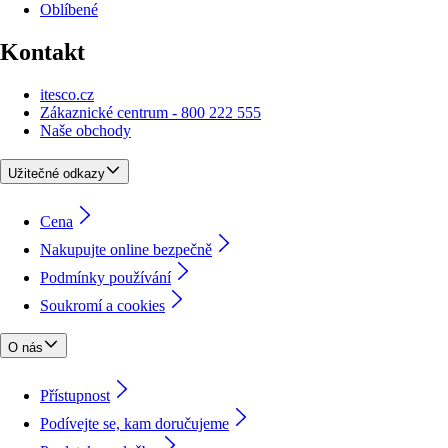
Oblíbené
Kontakt
itesco.cz
Zákaznické centrum - 800 222 555
Naše obchody
Užitečné odkazy
Cena
Nakupujte online bezpečně
Podmínky používání
Soukromí a cookies
O nás
Přístupnost
Podívejte se, kam doručujeme