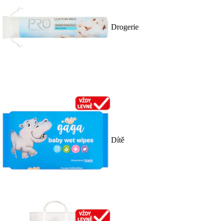
Drogerie
Dítě