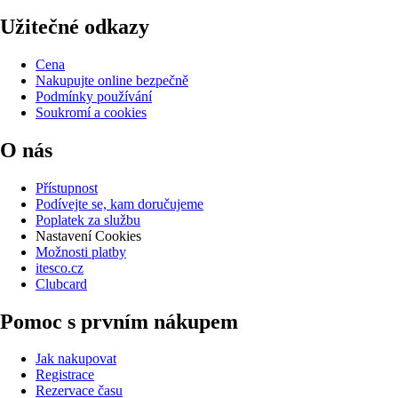
Užitečné odkazy
Cena
Nakupujte online bezpečně
Podmínky používání
Soukromí a cookies
O nás
Přístupnost
Podívejte se, kam doručujeme
Poplatek za službu
Nastavení Cookies
Možnosti platby
itesco.cz
Clubcard
Pomoc s prvním nákupem
Jak nakupovat
Registrace
Rezervace času