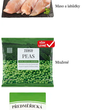
Maso a lahůdky
Mražené