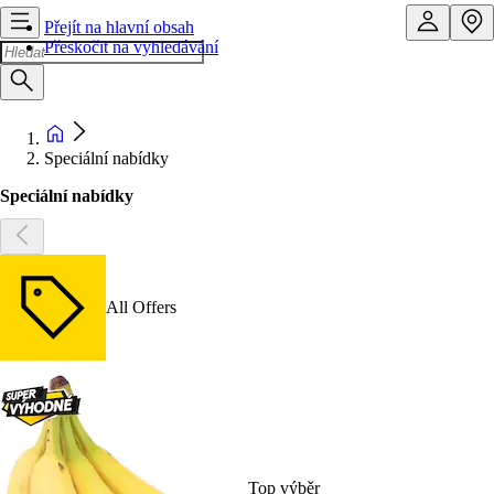
Přejít na hlavní obsah
Přeskočit na vyhledávání
Speciální nabídky
Speciální nabídky
All Offers
Top výběr