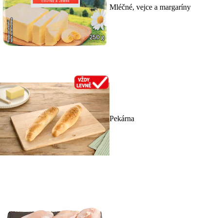
Mléčné, vejce a margaríny
Pekárna