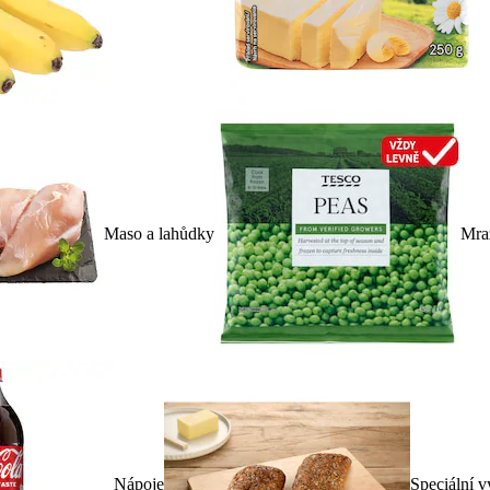
Maso a lahůdky
Mra
Nápoje
Speciální v