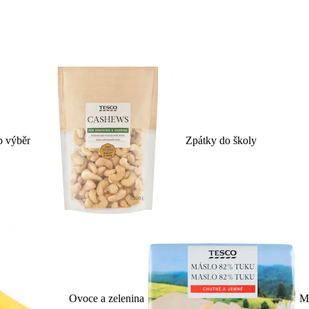
p výběr
Zpátky do školy
Ovoce a zelenina
Ml