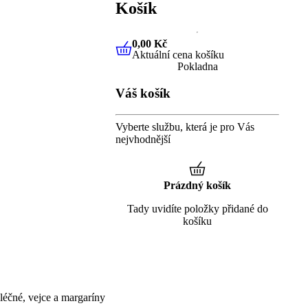
Košík
0,00 Kč
Aktuální cena košíku
0,00 Kč
Aktuální cena košíku
Pokladna
Váš košík
Vyberte službu, která je pro Vás
nejvhodnější
Prázdný košík
Tady uvidíte položky přidané do
košíku
éčné, vejce a margaríny