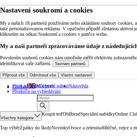
Nastavení soukromí a cookies
My a našich 18 partnerů používáme nebo ukládáme soubory cookies, ab
také personalizovanou reklamu. V opačném případě zůstanou aktivní j
kliknutím na odkaz Soukromí a cookies v patičce webu.
My a naši partneři zpracováváme údaje z následující
Povolením souborů cookies nám umožníte měřit efektivitu zobrazeného o
identifikovat vaše zařízení.
Seznam partnerů.
Přijmout vše
Odmítnout vše
Vlastní nastavení
Přejít na hlavní obsah
Můj první nákup
Nápověda
English
Přeskočit na vyhledávání
Koupit teď
Oblíbené
Speciální nabídky
Online Clu
Všechny kategorie
Top výběr
Zpátky do školy
Novinky
Ovoce a zelenina
Mléčné, vejce a m