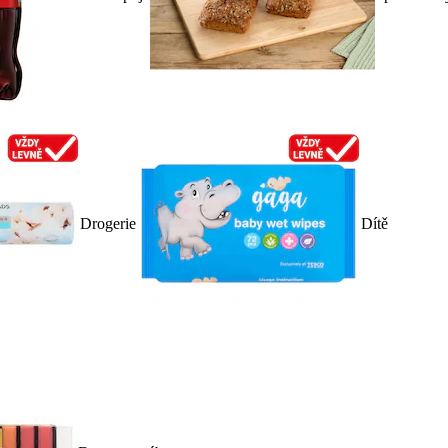
Drogerie
Dítě