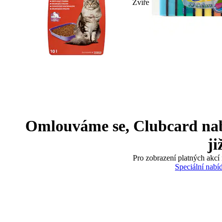
Zvíře
Omlouváme se, Clubcard nabíd
ji
Pro zobrazení platných akcí 
Speciální nabí