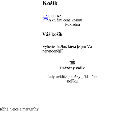
Košík
0,00 Kč
Aktuální cena košíku
0,00 Kč
Aktuální cena košíku
Pokladna
Váš košík
Vyberte službu, která je pro Vás
nejvhodnější
Prázdný košík
Tady uvidíte položky přidané do
košíku
éčné, vejce a margaríny