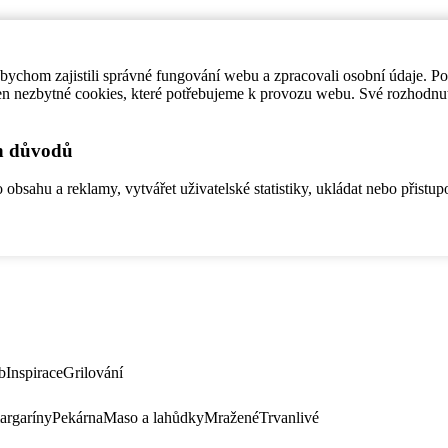
ychom zajistili správné fungování webu a zpracovali osobní údaje. P
en nezbytné cookies, které potřebujeme k provozu webu. Své rozhodnu
ch důvodů
bsahu a reklamy, vytvářet uživatelské statistiky, ukládat nebo přistup
b
Inspirace
Grilování
argaríny
Pekárna
Maso a lahůdky
Mražené
Trvanlivé