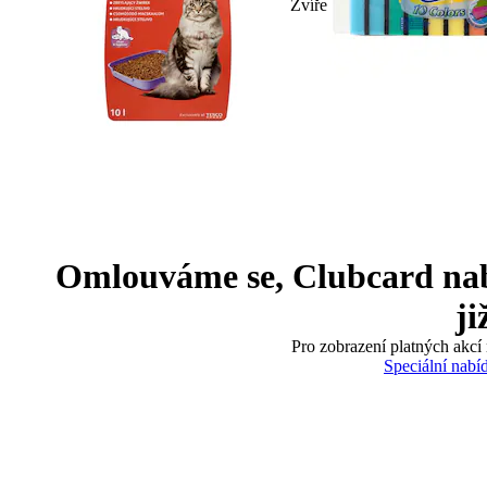
Zvíře
Omlouváme se, Clubcard nabíd
ji
Pro zobrazení platných akcí 
Speciální nabí