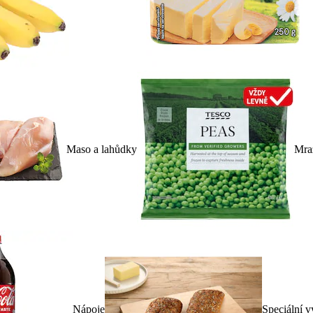
Maso a lahůdky
Mra
Nápoje
Speciální v