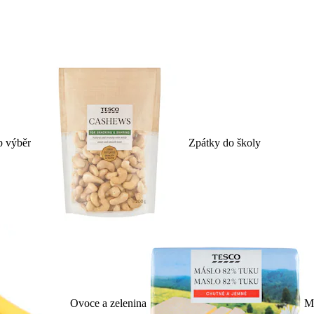
p výběr
Zpátky do školy
Ovoce a zelenina
Ml