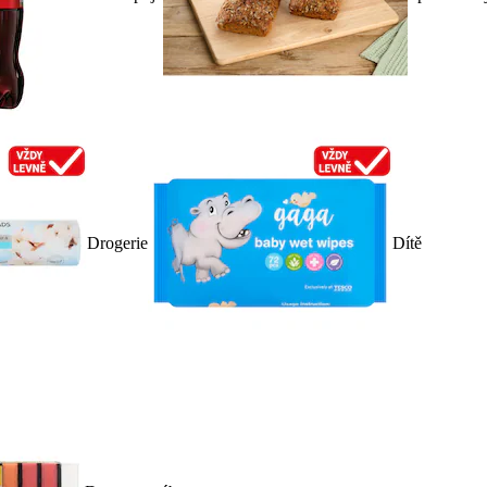
Drogerie
Dítě