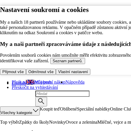
Nastavení soukromí a cookies
My a našich 18 partnerů používáme nebo ukládáme soubory cookies, ab
také personalizovanou reklamu. V opačném případě zůstanou aktivní j
kliknutím na odkaz Soukromí a cookies v patičce webu.
My a naši partneři zpracováváme údaje z následující
Povolením souborů cookies nám umožníte měřit efektivitu zobrazeného o
identifikovat vaše zařízení.
Seznam partnerů.
Přijmout vše
Odmítnout vše
Vlastní nastavení
Přejít na hlavní obsah
Můj první nákup
Nápověda
English
Přeskočit na vyhledávání
Koupit teď
Oblíbené
Speciální nabídky
Online Clu
Všechny kategorie
Top výběr
Zpátky do školy
Novinky
Ovoce a zelenina
Mléčné, vejce a m