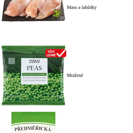
Maso a lahůdky
Mražené