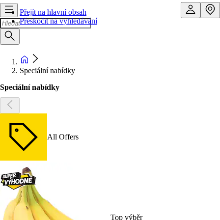
Přejít na hlavní obsah
Přeskočit na vyhledávání
Speciální nabídky
Speciální nabídky
All Offers
Top výběr