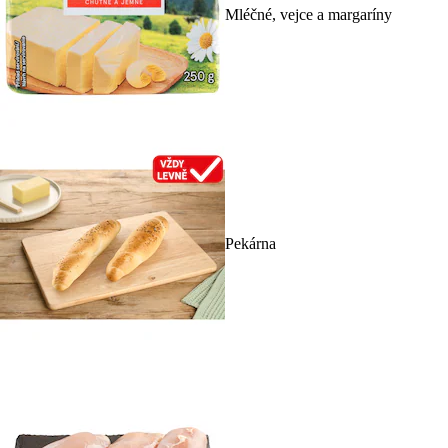
Mléčné, vejce a margaríny
Pekárna