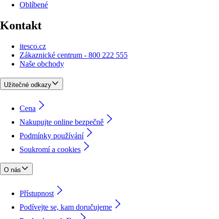
Oblíbené
Kontakt
itesco.cz
Zákaznické centrum - 800 222 555
Naše obchody
Užitečné odkazy
Cena
Nakupujte online bezpečně
Podmínky používání
Soukromí a cookies
O nás
Přístupnost
Podívejte se, kam doručujeme