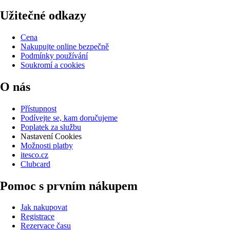
Užitečné odkazy
Cena
Nakupujte online bezpečně
Podmínky používání
Soukromí a cookies
O nás
Přístupnost
Podívejte se, kam doručujeme
Poplatek za službu
Nastavení Cookies
Možnosti platby
itesco.cz
Clubcard
Pomoc s prvním nákupem
Jak nakupovat
Registrace
Rezervace času