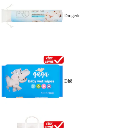
Drogerie
Dítě