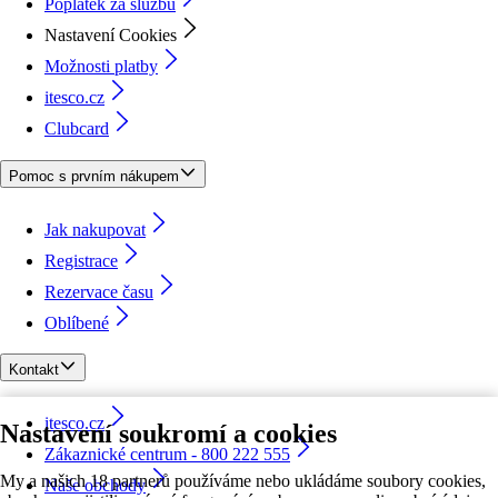
Poplatek za službu
Nastavení Cookies
Možnosti platby
itesco.cz
Clubcard
Pomoc s prvním nákupem
Jak nakupovat
Registrace
Rezervace času
Oblíbené
Kontakt
itesco.cz
Nastavení soukromí a cookies
Zákaznické centrum - 800 222 555
My a našich 18 partnerů používáme nebo ukládáme soubory cookies,
Naše obchody