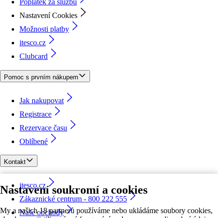
Poplatek za službu
Nastavení Cookies
Možnosti platby
itesco.cz
Clubcard
Pomoc s prvním nákupem
Jak nakupovat
Registrace
Rezervace času
Oblíbené
Kontakt
itesco.cz
Nastavení soukromí a cookies
Zákaznické centrum - 800 222 555
My a našich 18 partnerů používáme nebo ukládáme soubory cookies,
Naše obchody