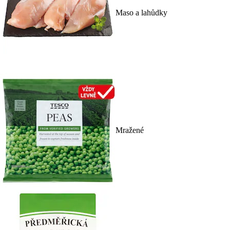
Maso a lahůdky
Mražené