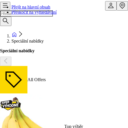
Přejít na hlavní obsah
Přeskočit na vyhledávání
Speciální nabídky
Speciální nabídky
All Offers
Top výběr