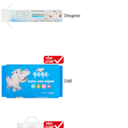
Drogerie
Dítě