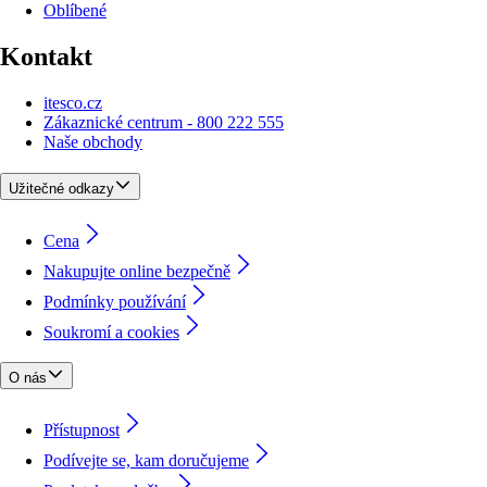
Oblíbené
Kontakt
itesco.cz
Zákaznické centrum - 800 222 555
Naše obchody
Užitečné odkazy
Cena
Nakupujte online bezpečně
Podmínky používání
Soukromí a cookies
O nás
Přístupnost
Podívejte se, kam doručujeme