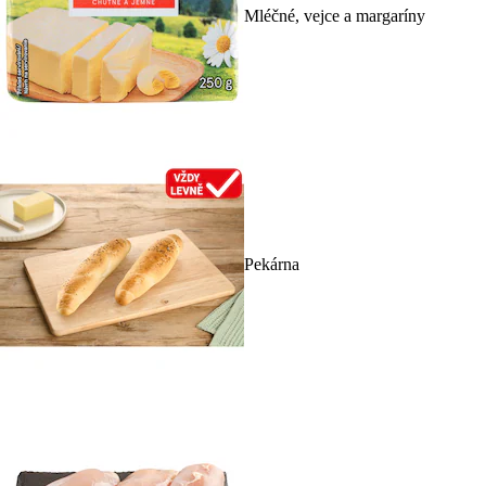
Mléčné, vejce a margaríny
Pekárna