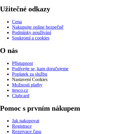
Užitečné odkazy
Cena
Nakupujte online bezpečně
Podmínky používání
Soukromí a cookies
O nás
Přístupnost
Podívejte se, kam doručujeme
Poplatek za službu
Nastavení Cookies
Možnosti platby
itesco.cz
Clubcard
Pomoc s prvním nákupem
Jak nakupovat
Registrace
Rezervace času