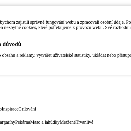
ychom zajistili správné fungování webu a zpracovali osobní údaje. P
en nezbytné cookies, které potřebujeme k provozu webu. Své rozhodnu
ch důvodů
bsahu a reklamy, vytvářet uživatelské statistiky, ukládat nebo přistup
b
Inspirace
Grilování
argaríny
Pekárna
Maso a lahůdky
Mražené
Trvanlivé