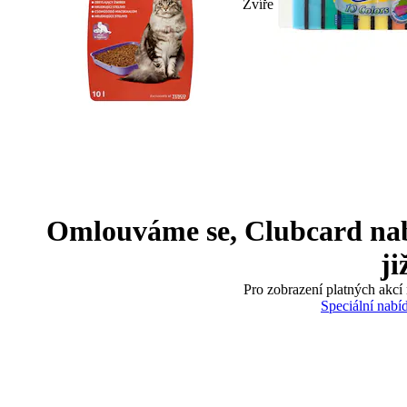
Zvíře
Omlouváme se, Clubcard nabíd
ji
Pro zobrazení platných akcí 
Speciální nabí