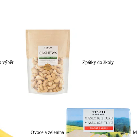
p výběr
Zpátky do školy
Ovoce a zelenina
Ml