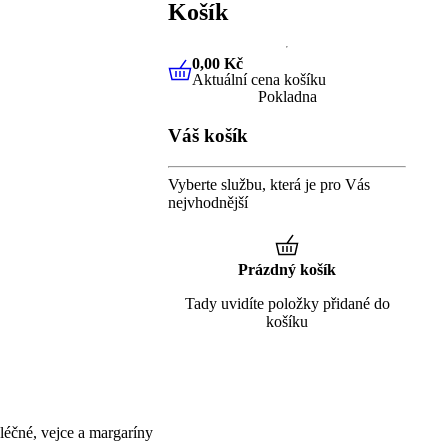
Košík
0,00 Kč
Aktuální cena košíku
0,00 Kč
Aktuální cena košíku
Pokladna
Váš košík
Vyberte službu, která je pro Vás
nejvhodnější
Prázdný košík
Tady uvidíte položky přidané do
košíku
éčné, vejce a margaríny