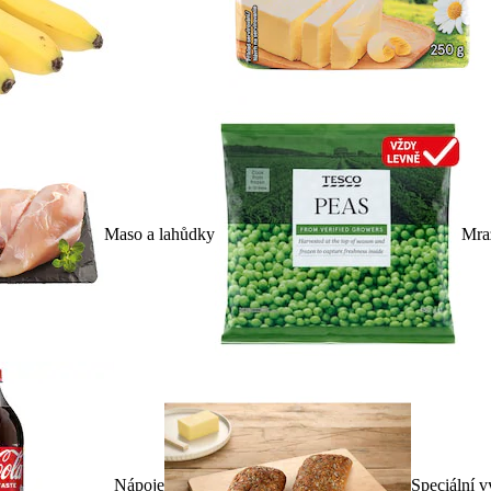
Maso a lahůdky
Mra
Nápoje
Speciální v