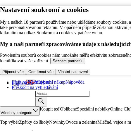
Nastavení soukromí a cookies
My a našich 18 partnerů používáme nebo ukládáme soubory cookies, ab
také personalizovanou reklamu. V opačném případě zůstanou aktivní j
kliknutím na odkaz Soukromí a cookies v patičce webu.
My a naši partneři zpracováváme údaje z následující
Povolením souborů cookies nám umožníte měřit efektivitu zobrazeného o
identifikovat vaše zařízení.
Seznam partnerů.
Přijmout vše
Odmítnout vše
Vlastní nastavení
Přejít na hlavní obsah
Můj první nákup
Nápověda
English
Přeskočit na vyhledávání
Koupit teď
Oblíbené
Speciální nabídky
Online Clu
Všechny kategorie
Top výběr
Zpátky do školy
Novinky
Ovoce a zelenina
Mléčné, vejce a m