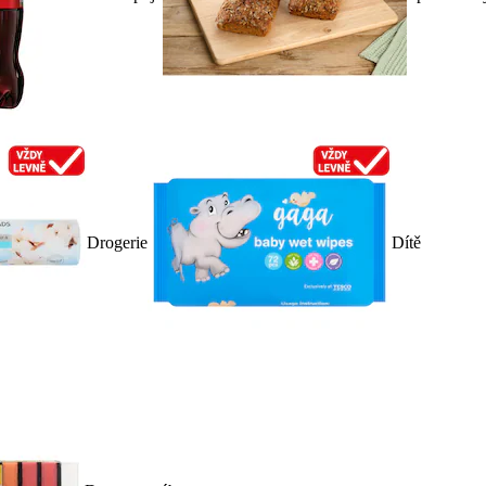
Drogerie
Dítě