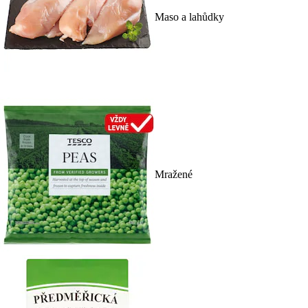
Maso a lahůdky
Mražené