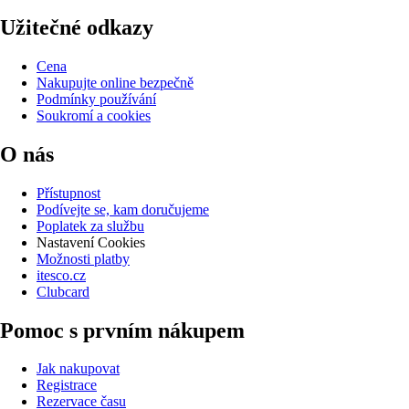
Užitečné odkazy
Cena
Nakupujte online bezpečně
Podmínky používání
Soukromí a cookies
O nás
Přístupnost
Podívejte se, kam doručujeme
Poplatek za službu
Nastavení Cookies
Možnosti platby
itesco.cz
Clubcard
Pomoc s prvním nákupem
Jak nakupovat
Registrace
Rezervace času