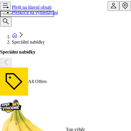
Přejít na hlavní obsah
Přeskočit na vyhledávání
Speciální nabídky
Speciální nabídky
All Offers
Top výběr