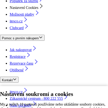
Poplatek za službu
Nastavení Cookies
Možnosti platby
itesco.cz
Clubcard
Pomoc s prvním nákupem
Jak nakupovat
Registrace
Rezervace času
Oblíbené
Kontakt
itesco.cz
Nastavení soukromí a cookies
Zákaznické centrum - 800 222 555
My a našich 18 partnerů používáme nebo ukládáme soubory cookies,
Naše obchody