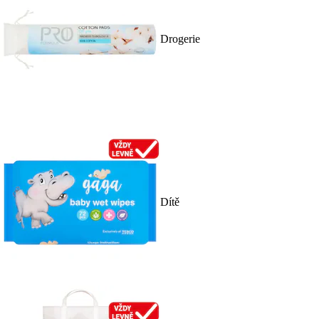
Drogerie
Dítě