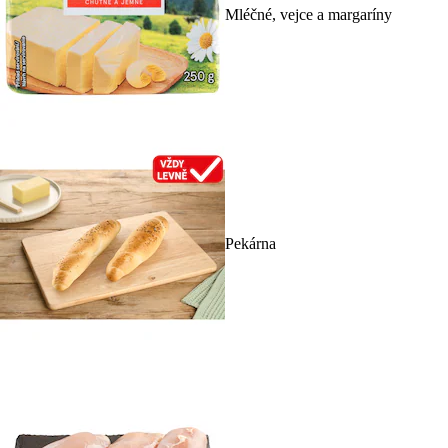
Mléčné, vejce a margaríny
Pekárna