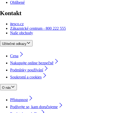
Oblíbené
Kontakt
itesco.cz
Zákaznické centrum - 800 222 555
Naše obchody
Užitečné odkazy
Cena
Nakupujte online bezpečně
Podmínky používání
Soukromí a cookies
O nás
Přístupnost
Podívejte se, kam doručujeme