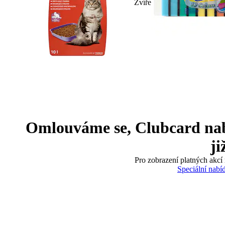
Zvíře
Omlouváme se, Clubcard nabíd
ji
Pro zobrazení platných akcí 
Speciální nabí