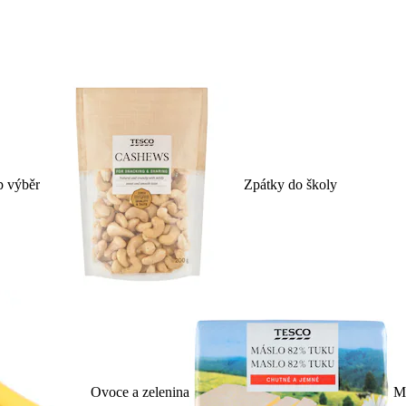
p výběr
Zpátky do školy
Ovoce a zelenina
Ml