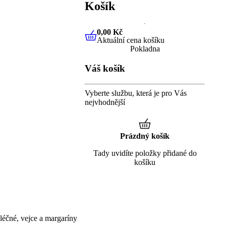
Košík
0,00 Kč
Aktuální cena košíku
0,00 Kč
Aktuální cena košíku
Pokladna
Váš košík
Vyberte službu, která je pro Vás
nejvhodnější
Prázdný košík
Tady uvidíte položky přidané do
košíku
éčné, vejce a margaríny