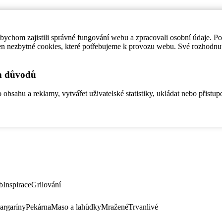
ychom zajistili správné fungování webu a zpracovali osobní údaje. P
en nezbytné cookies, které potřebujeme k provozu webu. Své rozhodnu
ch důvodů
bsahu a reklamy, vytvářet uživatelské statistiky, ukládat nebo přistup
b
Inspirace
Grilování
argaríny
Pekárna
Maso a lahůdky
Mražené
Trvanlivé