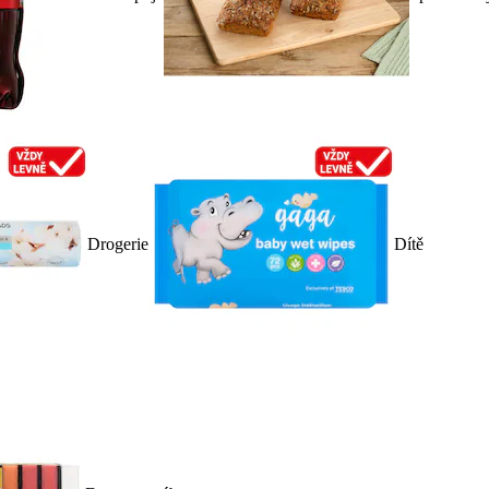
Drogerie
Dítě