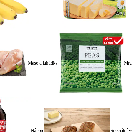
Maso a lahůdky
Mra
Nápoje
Speciální v