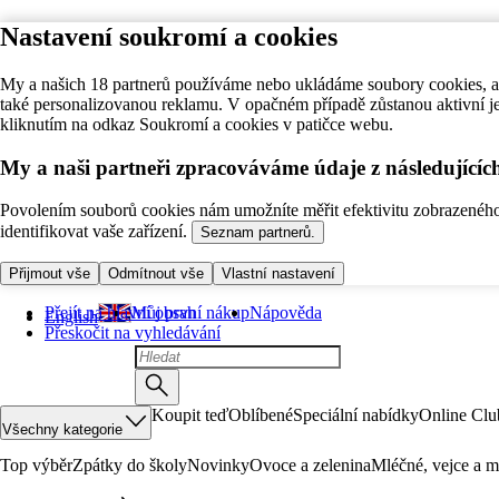
Nastavení soukromí a cookies
My a našich 18 partnerů používáme nebo ukládáme soubory cookies, ab
také personalizovanou reklamu. V opačném případě zůstanou aktivní j
kliknutím na odkaz Soukromí a cookies v patičce webu.
My a naši partneři zpracováváme údaje z následující
Povolením souborů cookies nám umožníte měřit efektivitu zobrazeného o
identifikovat vaše zařízení.
Seznam partnerů.
Přijmout vše
Odmítnout vše
Vlastní nastavení
Přejít na hlavní obsah
Můj první nákup
Nápověda
English
Přeskočit na vyhledávání
Koupit teď
Oblíbené
Speciální nabídky
Online Clu
Všechny kategorie
Top výběr
Zpátky do školy
Novinky
Ovoce a zelenina
Mléčné, vejce a m