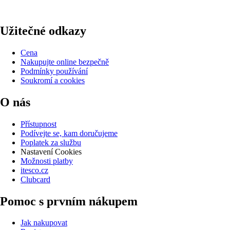
Užitečné odkazy
Cena
Nakupujte online bezpečně
Podmínky používání
Soukromí a cookies
O nás
Přístupnost
Podívejte se, kam doručujeme
Poplatek za službu
Nastavení Cookies
Možnosti platby
itesco.cz
Clubcard
Pomoc s prvním nákupem
Jak nakupovat