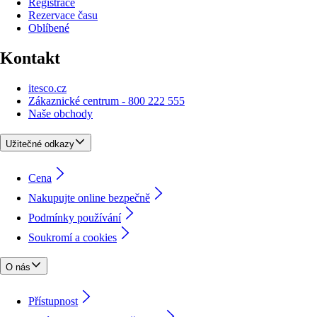
Registrace
Rezervace času
Oblíbené
Kontakt
itesco.cz
Zákaznické centrum - 800 222 555
Naše obchody
Užitečné odkazy
Cena
Nakupujte online bezpečně
Podmínky používání
Soukromí a cookies
O nás
Přístupnost