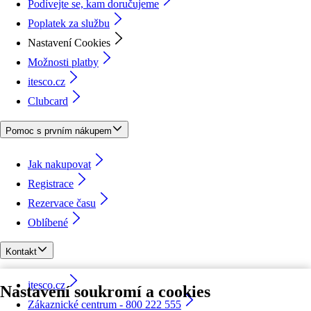
Podívejte se, kam doručujeme
Poplatek za službu
Nastavení Cookies
Možnosti platby
itesco.cz
Clubcard
Pomoc s prvním nákupem
Jak nakupovat
Registrace
Rezervace času
Oblíbené
Kontakt
itesco.cz
Nastavení soukromí a cookies
Zákaznické centrum - 800 222 555