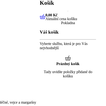
Košík
0,00 Kč
Aktuální cena košíku
0,00 Kč
Aktuální cena košíku
Pokladna
Váš košík
Vyberte službu, která je pro Vás
nejvhodnější
Prázdný košík
Tady uvidíte položky přidané do
košíku
éčné, vejce a margaríny