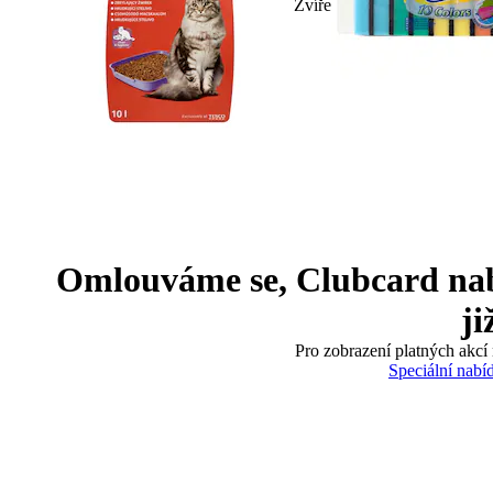
Zvíře
Omlouváme se, Clubcard nabíd
ji
Pro zobrazení platných akcí 
Speciální nabí