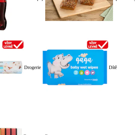
Drogerie
Dítě