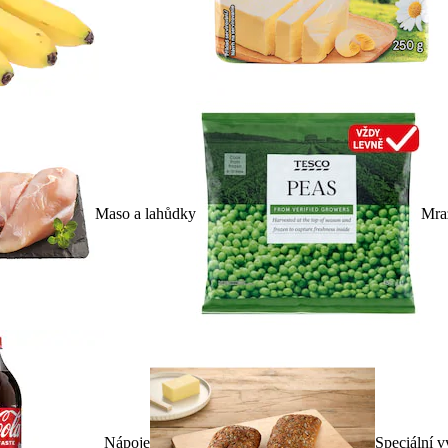
Maso a lahůdky
Mra
Nápoje
Speciální v