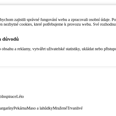
ychom zajistili správné fungování webu a zpracovali osobní údaje. P
en nezbytné cookies, které potřebujeme k provozu webu. Své rozhodnu
ch důvodů
bsahu a reklamy, vytvářet uživatelské statistiky, ukládat nebo přistup
b
Inspirace
Léto
argaríny
Pekárna
Maso a lahůdky
Mražené
Trvanlivé