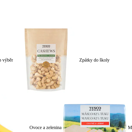
p výběr
Zpátky do školy
Ovoce a zelenina
Ml