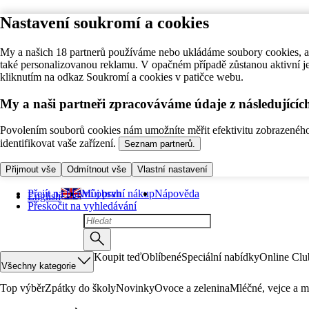
Nastavení soukromí a cookies
My a našich 18 partnerů používáme nebo ukládáme soubory cookies, ab
také personalizovanou reklamu. V opačném případě zůstanou aktivní j
kliknutím na odkaz Soukromí a cookies v patičce webu.
My a naši partneři zpracováváme údaje z následující
Povolením souborů cookies nám umožníte měřit efektivitu zobrazeného o
identifikovat vaše zařízení.
Seznam partnerů.
Přijmout vše
Odmítnout vše
Vlastní nastavení
Přejít na hlavní obsah
Můj první nákup
Nápověda
English
Přeskočit na vyhledávání
Koupit teď
Oblíbené
Speciální nabídky
Online Clu
Všechny kategorie
Top výběr
Zpátky do školy
Novinky
Ovoce a zelenina
Mléčné, vejce a m