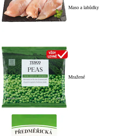
Maso a lahůdky
Mražené