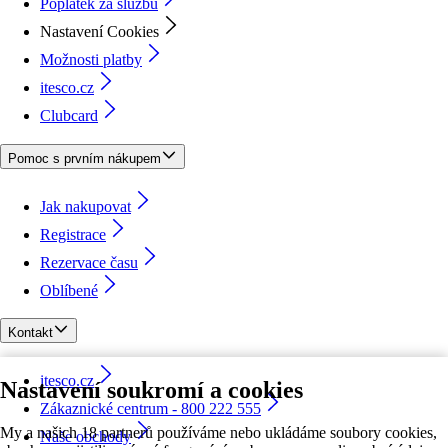
Poplatek za službu
Nastavení Cookies
Možnosti platby
itesco.cz
Clubcard
Pomoc s prvním nákupem
Jak nakupovat
Registrace
Rezervace času
Oblíbené
Kontakt
itesco.cz
Nastavení soukromí a cookies
Zákaznické centrum - 800 222 555
My a našich 18 partnerů používáme nebo ukládáme soubory cookies,
Naše obchody