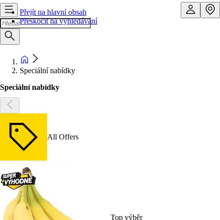
Přejít na hlavní obsah
Přeskočit na vyhledávání
Speciální nabídky
Speciální nabídky
All Offers
Top výběr