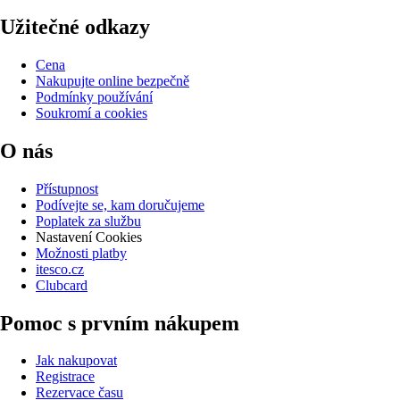
Užitečné odkazy
Cena
Nakupujte online bezpečně
Podmínky používání
Soukromí a cookies
O nás
Přístupnost
Podívejte se, kam doručujeme
Poplatek za službu
Nastavení Cookies
Možnosti platby
itesco.cz
Clubcard
Pomoc s prvním nákupem
Jak nakupovat
Registrace
Rezervace času