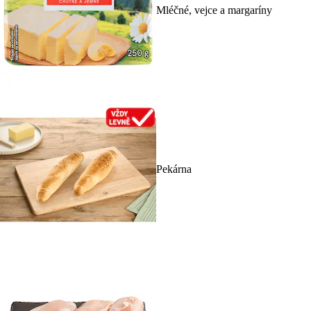
Mléčné, vejce a margaríny
Pekárna