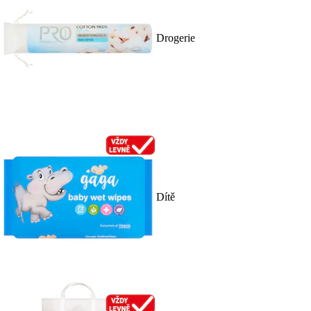
Drogerie
Dítě