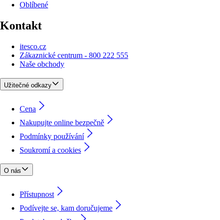
Oblíbené
Kontakt
itesco.cz
Zákaznické centrum - 800 222 555
Naše obchody
Užitečné odkazy
Cena
Nakupujte online bezpečně
Podmínky používání
Soukromí a cookies
O nás
Přístupnost
Podívejte se, kam doručujeme