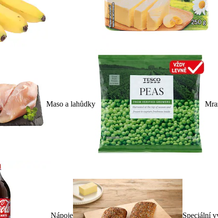
Maso a lahůdky
Mra
Nápoje
Speciální v