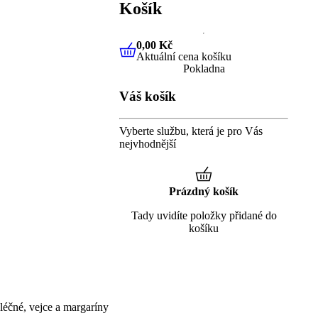
Košík
0,00 Kč
Aktuální cena košíku
0,00 Kč
Aktuální cena košíku
Pokladna
Váš košík
Vyberte službu, která je pro Vás
nejvhodnější
Prázdný košík
Tady uvidíte položky přidané do
košíku
éčné, vejce a margaríny