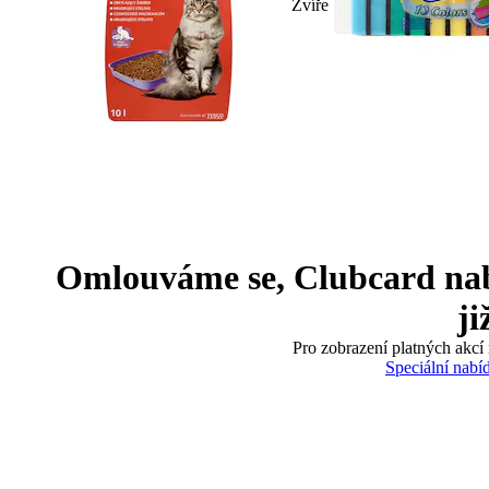
Zvíře
Omlouváme se, Clubcard nabíd
ji
Pro zobrazení platných akcí 
Speciální nabí