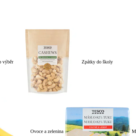
p výběr
Zpátky do školy
Ovoce a zelenina
Ml