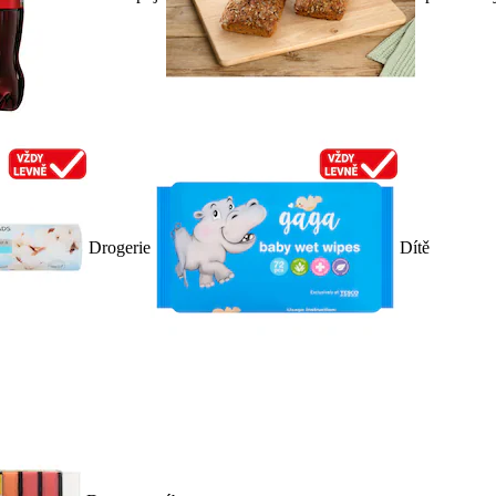
Drogerie
Dítě