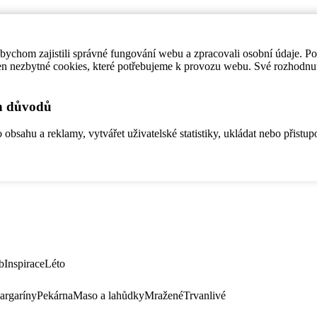
ychom zajistili správné fungování webu a zpracovali osobní údaje. P
en nezbytné cookies, které potřebujeme k provozu webu. Své rozhodnu
ch důvodů
bsahu a reklamy, vytvářet uživatelské statistiky, ukládat nebo přistup
b
Inspirace
Léto
argaríny
Pekárna
Maso a lahůdky
Mražené
Trvanlivé