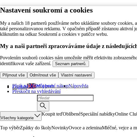
Nastavení soukromí a cookies
My a našich 18 partnerů používáme nebo ukládáme soubory cookies, ab
také personalizovanou reklamu. V opačném případě zůstanou aktivní j
kliknutím na odkaz Soukromí a cookies v patičce webu.
My a naši partneři zpracováváme údaje z následující
Povolením souborů cookies nám umožníte měřit efektivitu zobrazeného o
identifikovat vaše zařízení.
Seznam partnerů.
Přijmout vše
Odmítnout vše
Vlastní nastavení
Přejít na hlavní obsah
Můj první nákup
Nápověda
English
Přeskočit na vyhledávání
Koupit teď
Oblíbené
Speciální nabídky
Online Clu
Všechny kategorie
Top výběr
Zpátky do školy
Novinky
Ovoce a zelenina
Mléčné, vejce a m