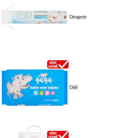
Drogerie
Dítě