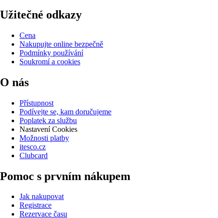
Užitečné odkazy
Cena
Nakupujte online bezpečně
Podmínky používání
Soukromí a cookies
O nás
Přístupnost
Podívejte se, kam doručujeme
Poplatek za službu
Nastavení Cookies
Možnosti platby
itesco.cz
Clubcard
Pomoc s prvním nákupem
Jak nakupovat
Registrace
Rezervace času