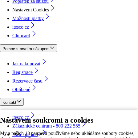
Poplatek za službu
Nastavení Cookies
Možnosti platby
itesco.cz
Clubcard
Pomoc s prvním nákupem
Jak nakupovat
Registrace
Rezervace času
Oblíbené
Kontakt
itesco.cz
Nastavení soukromí a cookies
Zákaznické centrum - 800 222 555
My a našich 18 partnerů používáme nebo ukládáme soubory cookies,
Naše obchody