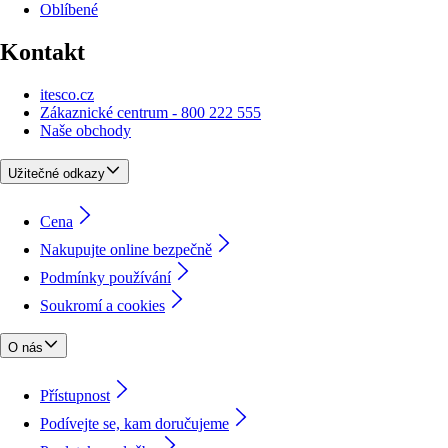
Oblíbené
Kontakt
itesco.cz
Zákaznické centrum - 800 222 555
Naše obchody
Užitečné odkazy
Cena
Nakupujte online bezpečně
Podmínky používání
Soukromí a cookies
O nás
Přístupnost
Podívejte se, kam doručujeme