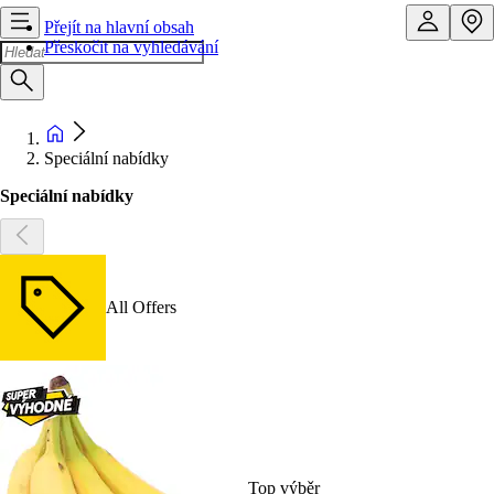
Přejít na hlavní obsah
Přeskočit na vyhledávání
Speciální nabídky
Speciální nabídky
All Offers
Top výběr