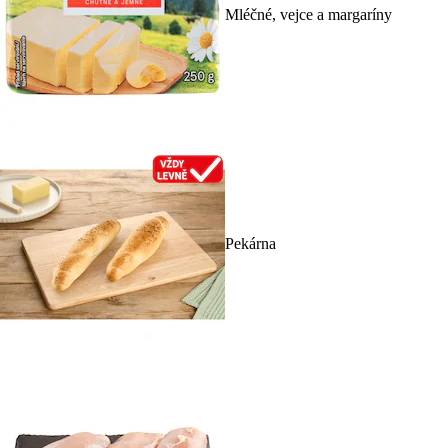
Mléčné, vejce a margaríny
Pekárna