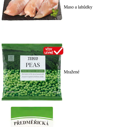
Maso a lahůdky
Mražené