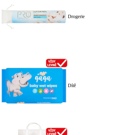
Drogerie
Dítě