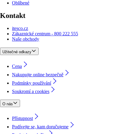
Oblíbené
Kontakt
itesco.cz
Zákaznické centrum - 800 222 555
Naše obchody
Užitečné odkazy
Cena
Nakupujte online bezpečně
Podmínky používání
Soukromí a cookies
O nás
Přístupnost
Podívejte se, kam doručujeme