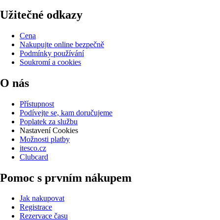
Užitečné odkazy
Cena
Nakupujte online bezpečně
Podmínky používání
Soukromí a cookies
O nás
Přístupnost
Podívejte se, kam doručujeme
Poplatek za službu
Nastavení Cookies
Možnosti platby
itesco.cz
Clubcard
Pomoc s prvním nákupem
Jak nakupovat
Registrace
Rezervace času