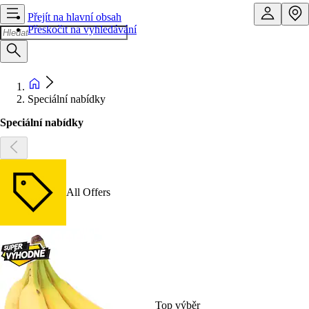
Přejít na hlavní obsah
Přeskočit na vyhledávání
Speciální nabídky
Speciální nabídky
All Offers
Top výběr