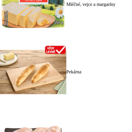
Mléčné, vejce a margaríny
Pekárna