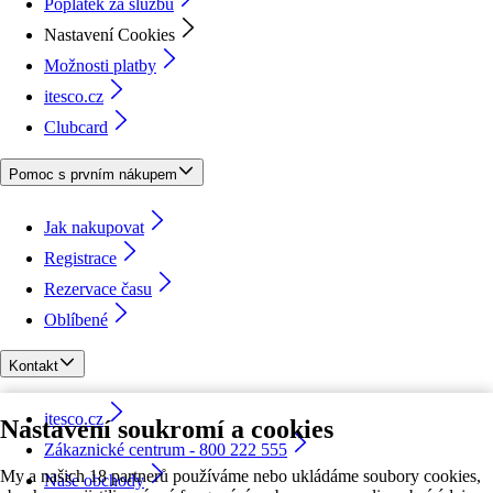
Poplatek za službu
Nastavení Cookies
Možnosti platby
itesco.cz
Clubcard
Pomoc s prvním nákupem
Jak nakupovat
Registrace
Rezervace času
Oblíbené
Kontakt
itesco.cz
Nastavení soukromí a cookies
Zákaznické centrum - 800 222 555
My a našich 18 partnerů používáme nebo ukládáme soubory cookies,
Naše obchody