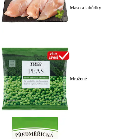
Maso a lahůdky
Mražené