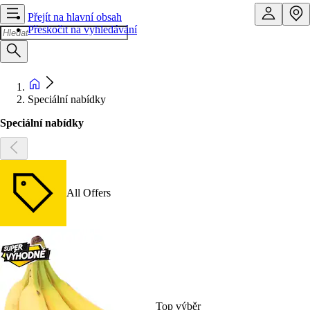
Přejít na hlavní obsah
Přeskočit na vyhledávání
Speciální nabídky
Speciální nabídky
All Offers
Top výběr