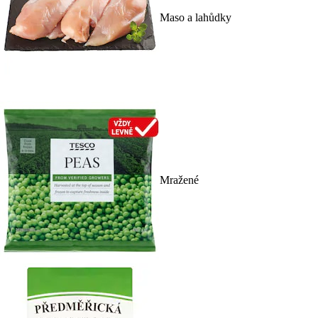
Maso a lahůdky
Mražené