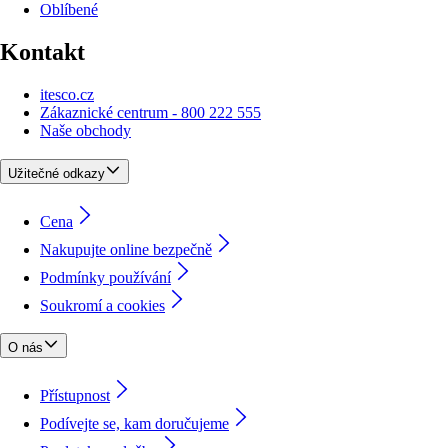
Oblíbené
Kontakt
itesco.cz
Zákaznické centrum - 800 222 555
Naše obchody
Užitečné odkazy
Cena
Nakupujte online bezpečně
Podmínky používání
Soukromí a cookies
O nás
Přístupnost
Podívejte se, kam doručujeme