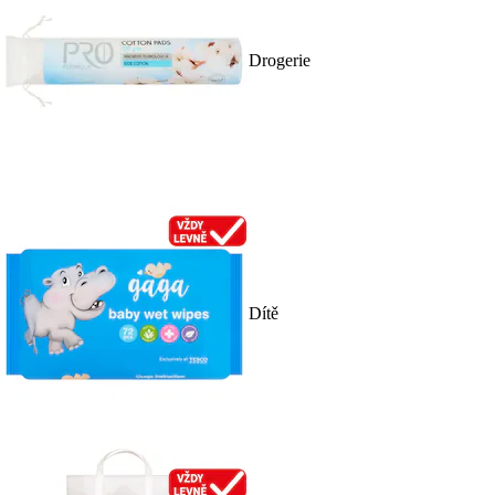
Drogerie
Dítě