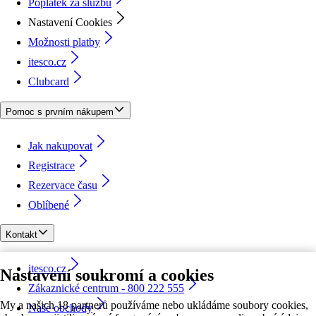
Poplatek za službu
Nastavení Cookies
Možnosti platby
itesco.cz
Clubcard
Pomoc s prvním nákupem
Jak nakupovat
Registrace
Rezervace času
Oblíbené
Kontakt
itesco.cz
Nastavení soukromí a cookies
Zákaznické centrum - 800 222 555
My a našich 18 partnerů používáme nebo ukládáme soubory cookies,
Naše obchody