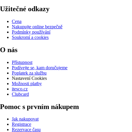
Užitečné odkazy
Cena
Nakupujte online bezpečně
Podmínky používání
Soukromí a cookies
O nás
Přístupnost
Podívejte se, kam doručujeme
Poplatek za službu
Nastavení Cookies
Možnosti platby
itesco.cz
Clubcard
Pomoc s prvním nákupem
Jak nakupovat
Registrace
Rezervace času