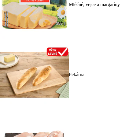
Mléčné, vejce a margaríny
Pekárna