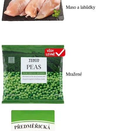
Maso a lahůdky
Mražené