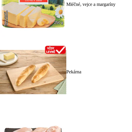
Mléčné, vejce a margaríny
Pekárna