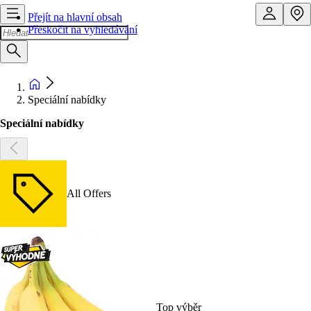
Přejít na hlavní obsah
Přeskočit na vyhledávání
Speciální nabídky
Speciální nabídky
All Offers
Top výběr