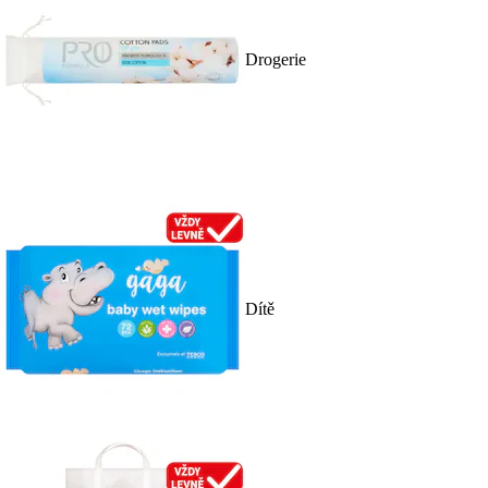
Drogerie
Dítě