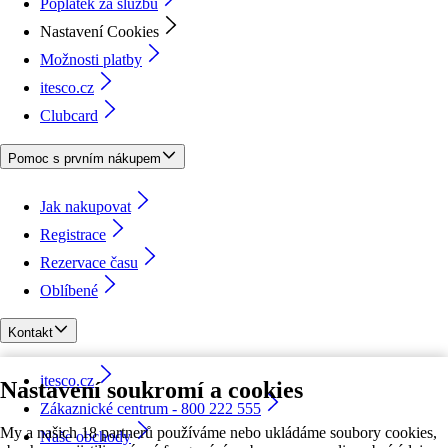
Poplatek za službu
Nastavení Cookies
Možnosti platby
itesco.cz
Clubcard
Pomoc s prvním nákupem
Jak nakupovat
Registrace
Rezervace času
Oblíbené
Kontakt
itesco.cz
Nastavení soukromí a cookies
Zákaznické centrum - 800 222 555
My a našich 18 partnerů používáme nebo ukládáme soubory cookies,
Naše obchody