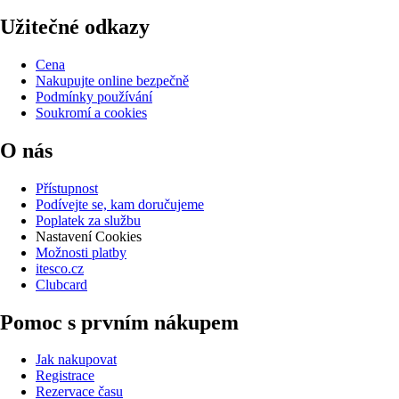
Užitečné odkazy
Cena
Nakupujte online bezpečně
Podmínky používání
Soukromí a cookies
O nás
Přístupnost
Podívejte se, kam doručujeme
Poplatek za službu
Nastavení Cookies
Možnosti platby
itesco.cz
Clubcard
Pomoc s prvním nákupem
Jak nakupovat
Registrace
Rezervace času