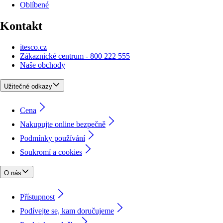
Oblíbené
Kontakt
itesco.cz
Zákaznické centrum - 800 222 555
Naše obchody
Užitečné odkazy
Cena
Nakupujte online bezpečně
Podmínky používání
Soukromí a cookies
O nás
Přístupnost
Podívejte se, kam doručujeme