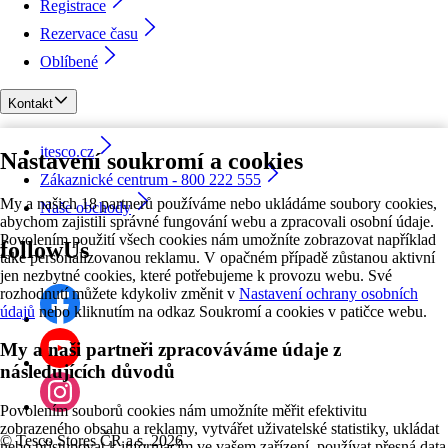
Registrace
Rezervace času
Oblíbené
Kontakt
itesco.cz
Nastavení soukromí a cookies
Zákaznické centrum - 800 222 555
My a našich 18 partnerů používáme nebo ukládáme soubory cookies,
Naše obchody
abychom zajistili správné fungování webu a zpracovali osobní údaje.
Povolením použití všech cookies nám umožníte zobrazovat například
followUs
také personalizovanou reklamu. V opačném případě zůstanou aktivní
jen nezbytné cookies, které potřebujeme k provozu webu. Své
rozhodnutí můžete kdykoliv změnit v
Nastavení ochrany osobních
údajů
nebo kliknutím na odkaz Soukromí a cookies v patičce webu.
My a naši partneři zpracováváme údaje z
následujících důvodů
Povolením souborů cookies nám umožníte měřit efektivitu
zobrazeného obsahu a reklamy, vytvářet uživatelské statistiky, ukládat
©
Tesco Stores ČR a.s. 2026
nebo přistupovat k informacím ve vašem zařízení, používat přesná data