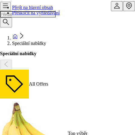
Přejít na hlavní obsah
Přeskočit na vyhledávání
Speciální nabídky
Speciální nabídky
All Offers
Top výběr