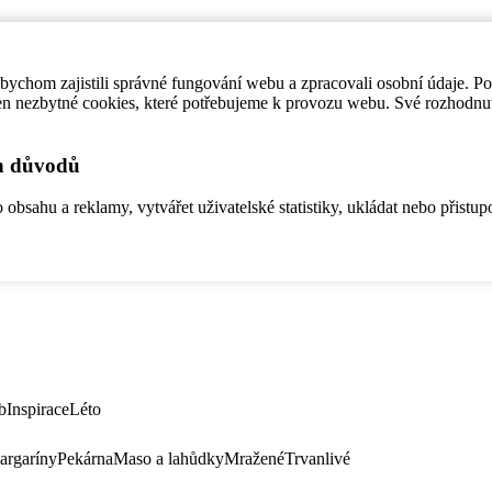
ychom zajistili správné fungování webu a zpracovali osobní údaje. P
en nezbytné cookies, které potřebujeme k provozu webu. Své rozhodnu
ch důvodů
bsahu a reklamy, vytvářet uživatelské statistiky, ukládat nebo přistup
b
Inspirace
Léto
argaríny
Pekárna
Maso a lahůdky
Mražené
Trvanlivé