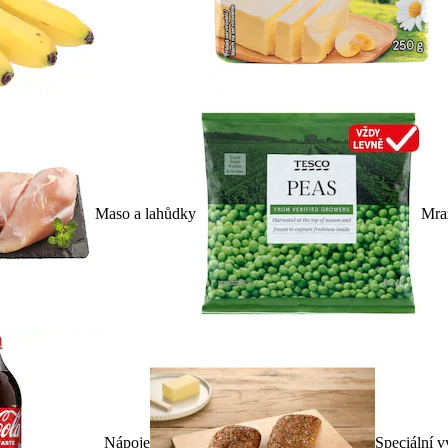
Maso a lahůdky
Mra
Nápoje
Speciální v