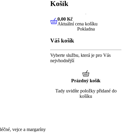
Košík
0,00 Kč
Aktuální cena košíku
0,00 Kč
Aktuální cena košíku
Pokladna
Váš košík
Vyberte službu, která je pro Vás
nejvhodnější
Prázdný košík
Tady uvidíte položky přidané do
košíku
éčné, vejce a margaríny