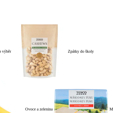
p výběr
Zpátky do školy
Ovoce a zelenina
Ml