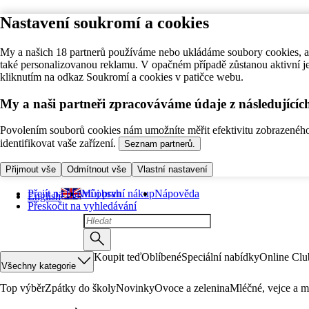
Nastavení soukromí a cookies
My a našich 18 partnerů používáme nebo ukládáme soubory cookies, ab
také personalizovanou reklamu. V opačném případě zůstanou aktivní j
kliknutím na odkaz Soukromí a cookies v patičce webu.
My a naši partneři zpracováváme údaje z následující
Povolením souborů cookies nám umožníte měřit efektivitu zobrazeného o
identifikovat vaše zařízení.
Seznam partnerů.
Přijmout vše
Odmítnout vše
Vlastní nastavení
Přejít na hlavní obsah
Můj první nákup
Nápověda
English
Přeskočit na vyhledávání
Koupit teď
Oblíbené
Speciální nabídky
Online Clu
Všechny kategorie
Top výběr
Zpátky do školy
Novinky
Ovoce a zelenina
Mléčné, vejce a m