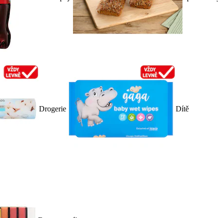
Drogerie
Dítě