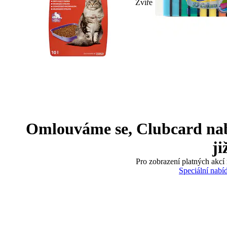
Zvíře
Omlouváme se, Clubcard nabíd
ji
Pro zobrazení platných akcí 
Speciální nabí