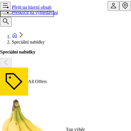
Přejít na hlavní obsah
Přeskočit na vyhledávání
Speciální nabídky
Speciální nabídky
All Offers
Top výběr