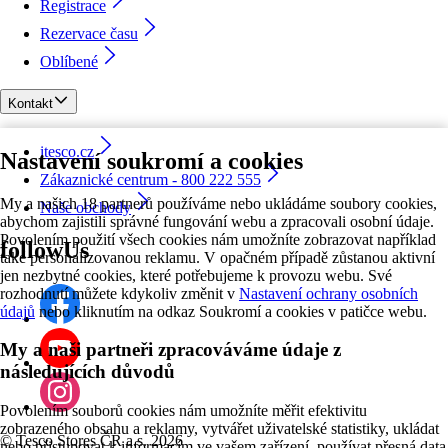
Registrace
Rezervace času
Oblíbené
Kontakt
itesco.cz
Nastavení soukromí a cookies
Zákaznické centrum - 800 222 555
My a našich 18 partnerů používáme nebo ukládáme soubory cookies,
Naše obchody
abychom zajistili správné fungování webu a zpracovali osobní údaje.
Povolením použití všech cookies nám umožníte zobrazovat například
followUs
také personalizovanou reklamu. V opačném případě zůstanou aktivní
jen nezbytné cookies, které potřebujeme k provozu webu. Své
rozhodnutí můžete kdykoliv změnit v
Nastavení ochrany osobních
údajů
nebo kliknutím na odkaz Soukromí a cookies v patičce webu.
My a naši partneři zpracováváme údaje z
následujících důvodů
Povolením souborů cookies nám umožníte měřit efektivitu
zobrazeného obsahu a reklamy, vytvářet uživatelské statistiky, ukládat
©
Tesco Stores ČR a.s. 2026
nebo přistupovat k informacím ve vašem zařízení, používat přesná data