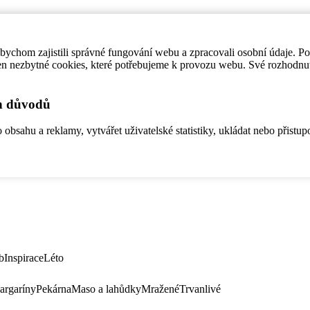
ychom zajistili správné fungování webu a zpracovali osobní údaje. P
en nezbytné cookies, které potřebujeme k provozu webu. Své rozhodnu
ch důvodů
bsahu a reklamy, vytvářet uživatelské statistiky, ukládat nebo přistup
b
Inspirace
Léto
argaríny
Pekárna
Maso a lahůdky
Mražené
Trvanlivé