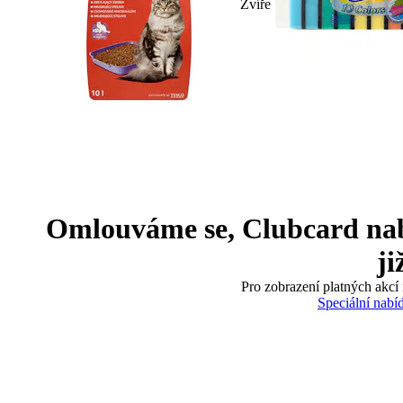
Zvíře
Omlouváme se, Clubcard nabíd
ji
Pro zobrazení platných akcí 
Speciální nabí