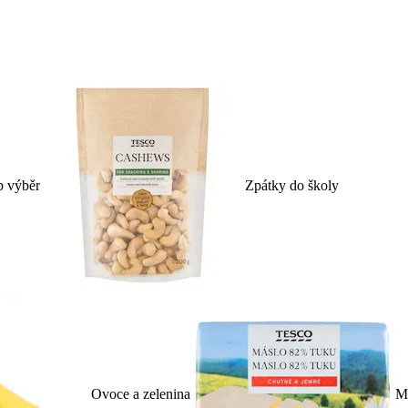
p výběr
Zpátky do školy
Ovoce a zelenina
Ml