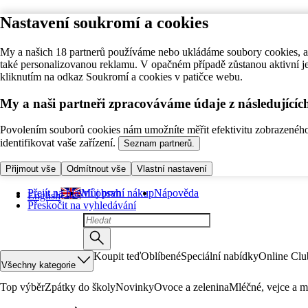
Nastavení soukromí a cookies
My a našich 18 partnerů používáme nebo ukládáme soubory cookies, ab
také personalizovanou reklamu. V opačném případě zůstanou aktivní j
kliknutím na odkaz Soukromí a cookies v patičce webu.
My a naši partneři zpracováváme údaje z následující
Povolením souborů cookies nám umožníte měřit efektivitu zobrazeného o
identifikovat vaše zařízení.
Seznam partnerů.
Přijmout vše
Odmítnout vše
Vlastní nastavení
Přejít na hlavní obsah
Můj první nákup
Nápověda
English
Přeskočit na vyhledávání
Koupit teď
Oblíbené
Speciální nabídky
Online Clu
Všechny kategorie
Top výběr
Zpátky do školy
Novinky
Ovoce a zelenina
Mléčné, vejce a m