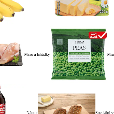
Maso a lahůdky
Mra
Nápoje
Speciální v