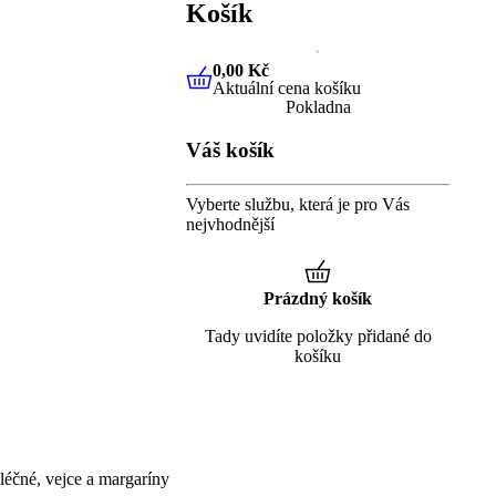
Košík
0,00 Kč
Aktuální cena košíku
0,00 Kč
Aktuální cena košíku
Pokladna
Váš košík
Vyberte službu, která je pro Vás
nejvhodnější
Prázdný košík
Tady uvidíte položky přidané do
košíku
éčné, vejce a margaríny