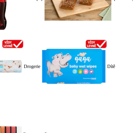
Drogerie
Dítě