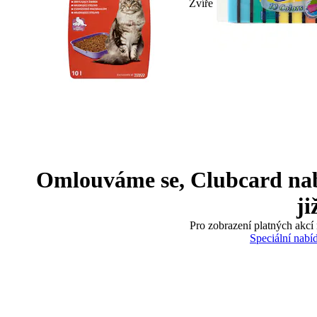
Zvíře
Omlouváme se, Clubcard nabíd
ji
Pro zobrazení platných akcí 
Speciální nabí