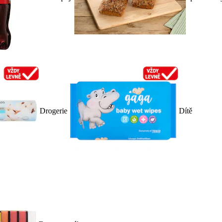
Drogerie
Dítě