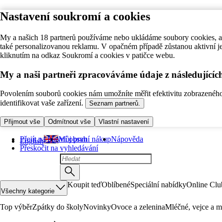
Nastavení soukromí a cookies
My a našich 18 partnerů používáme nebo ukládáme soubory cookies, ab
také personalizovanou reklamu. V opačném případě zůstanou aktivní j
kliknutím na odkaz Soukromí a cookies v patičce webu.
My a naši partneři zpracováváme údaje z následující
Povolením souborů cookies nám umožníte měřit efektivitu zobrazeného o
identifikovat vaše zařízení.
Seznam partnerů.
Přijmout vše
Odmítnout vše
Vlastní nastavení
Přejít na hlavní obsah
Můj první nákup
Nápověda
English
Přeskočit na vyhledávání
Koupit teď
Oblíbené
Speciální nabídky
Online Clu
Všechny kategorie
Top výběr
Zpátky do školy
Novinky
Ovoce a zelenina
Mléčné, vejce a m