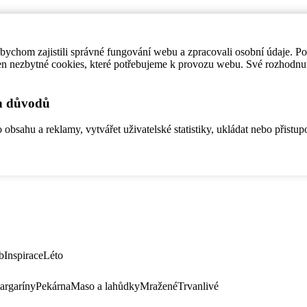
ychom zajistili správné fungování webu a zpracovali osobní údaje. P
en nezbytné cookies, které potřebujeme k provozu webu. Své rozhodnu
ch důvodů
bsahu a reklamy, vytvářet uživatelské statistiky, ukládat nebo přistup
b
Inspirace
Léto
argaríny
Pekárna
Maso a lahůdky
Mražené
Trvanlivé