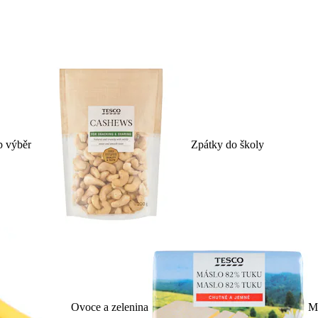
p výběr
Zpátky do školy
Ovoce a zelenina
Ml