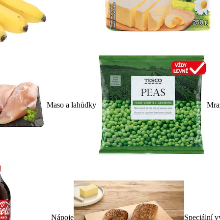
Maso a lahůdky
Mra
Nápoje
Speciální v