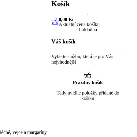
Košík
0,00 Kč
Aktuální cena košíku
0,00 Kč
Aktuální cena košíku
Pokladna
Váš košík
Vyberte službu, která je pro Vás
nejvhodnější
Prázdný košík
Tady uvidíte položky přidané do
košíku
éčné, vejce a margaríny