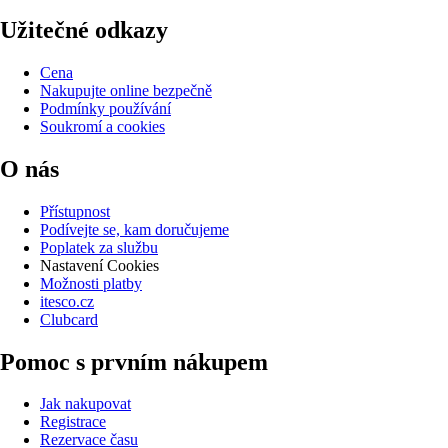
Užitečné odkazy
Cena
Nakupujte online bezpečně
Podmínky používání
Soukromí a cookies
O nás
Přístupnost
Podívejte se, kam doručujeme
Poplatek za službu
Nastavení Cookies
Možnosti platby
itesco.cz
Clubcard
Pomoc s prvním nákupem
Jak nakupovat
Registrace
Rezervace času