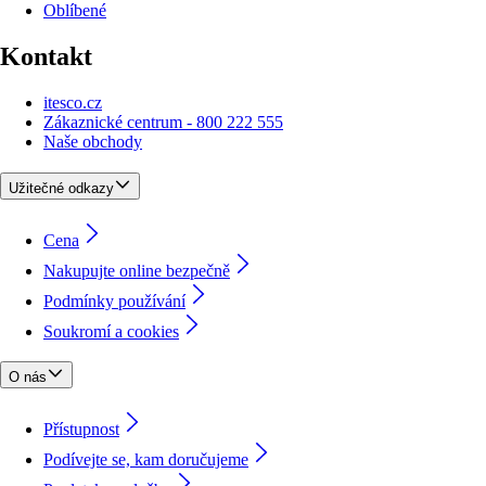
Oblíbené
Kontakt
itesco.cz
Zákaznické centrum - 800 222 555
Naše obchody
Užitečné odkazy
Cena
Nakupujte online bezpečně
Podmínky používání
Soukromí a cookies
O nás
Přístupnost
Podívejte se, kam doručujeme