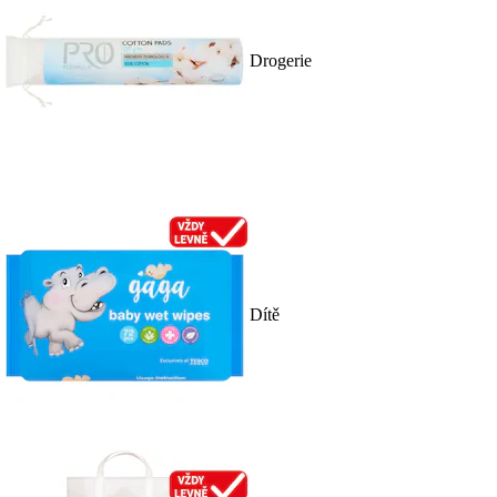
Drogerie
Dítě