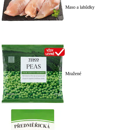
Maso a lahůdky
Mražené