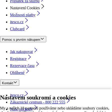
Poplatek za službu
Nastavení Cookies
Možnosti platby
itesco.cz
Clubcard
Pomoc s prvním nákupem
Jak nakupovat
Registrace
Rezervace času
Oblíbené
Kontakt
itesco.cz
Nastavení soukromí a cookies
Zákaznické centrum - 800 222 555
My a našich 18 partnerů používáme nebo ukládáme soubory cookies,
Naše obchody