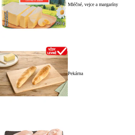
Mléčné, vejce a margaríny
Pekárna