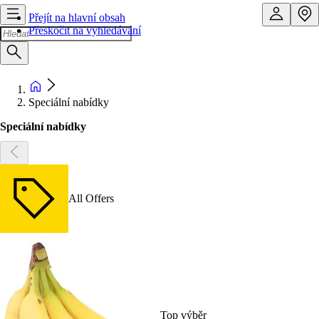
Přejít na hlavní obsah
Přeskočit na vyhledávání
Speciální nabídky
Speciální nabídky
All Offers
Top výběr