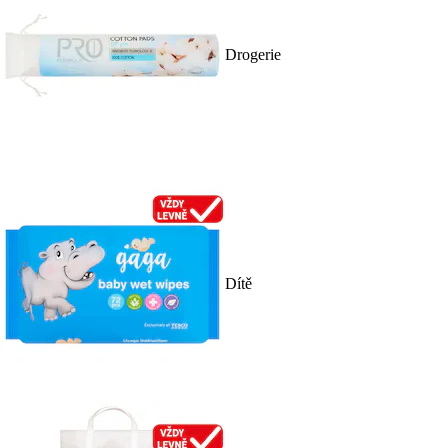
Drogerie
Dítě