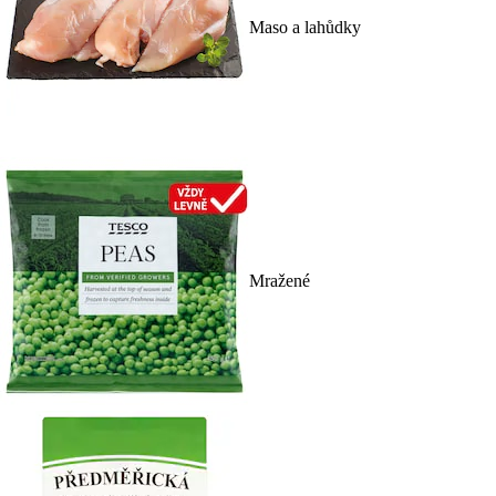
Maso a lahůdky
Mražené