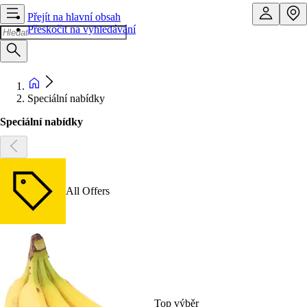
Přejít na hlavní obsah
Přeskočit na vyhledávání
Speciální nabídky
Speciální nabídky
All Offers
Top výběr