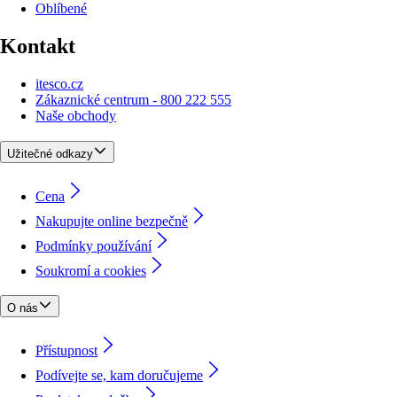
Oblíbené
Kontakt
itesco.cz
Zákaznické centrum - 800 222 555
Naše obchody
Užitečné odkazy
Cena
Nakupujte online bezpečně
Podmínky používání
Soukromí a cookies
O nás
Přístupnost
Podívejte se, kam doručujeme