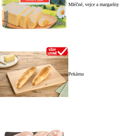
Mléčné, vejce a margaríny
Pekárna