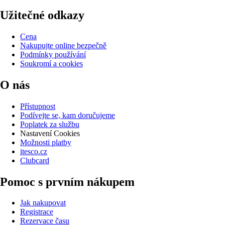
Užitečné odkazy
Cena
Nakupujte online bezpečně
Podmínky používání
Soukromí a cookies
O nás
Přístupnost
Podívejte se, kam doručujeme
Poplatek za službu
Nastavení Cookies
Možnosti platby
itesco.cz
Clubcard
Pomoc s prvním nákupem
Jak nakupovat
Registrace
Rezervace času