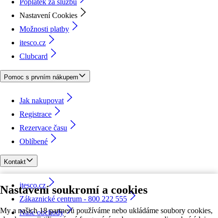
Poplatek za službu
Nastavení Cookies
Možnosti platby
itesco.cz
Clubcard
Pomoc s prvním nákupem
Jak nakupovat
Registrace
Rezervace času
Oblíbené
Kontakt
itesco.cz
Nastavení soukromí a cookies
Zákaznické centrum - 800 222 555
My a našich 18 partnerů používáme nebo ukládáme soubory cookies,
Naše obchody