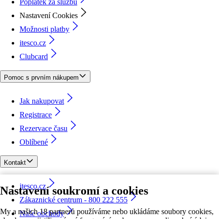
Poplatek za službu
Nastavení Cookies
Možnosti platby
itesco.cz
Clubcard
Pomoc s prvním nákupem
Jak nakupovat
Registrace
Rezervace času
Oblíbené
Kontakt
itesco.cz
Nastavení soukromí a cookies
Zákaznické centrum - 800 222 555
My a našich 18 partnerů používáme nebo ukládáme soubory cookies,
Naše obchody