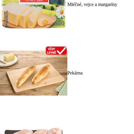
Mléčné, vejce a margaríny
Pekárna