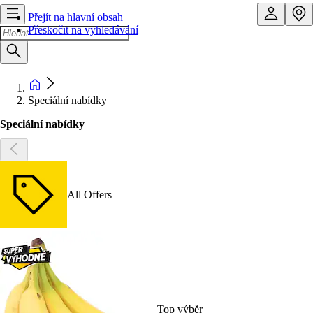
Přejít na hlavní obsah
Přeskočit na vyhledávání
Speciální nabídky
Speciální nabídky
All Offers
Top výběr