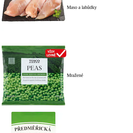
Maso a lahůdky
Mražené