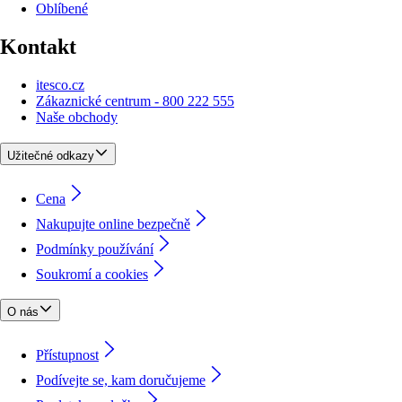
Oblíbené
Kontakt
itesco.cz
Zákaznické centrum - 800 222 555
Naše obchody
Užitečné odkazy
Cena
Nakupujte online bezpečně
Podmínky používání
Soukromí a cookies
O nás
Přístupnost
Podívejte se, kam doručujeme