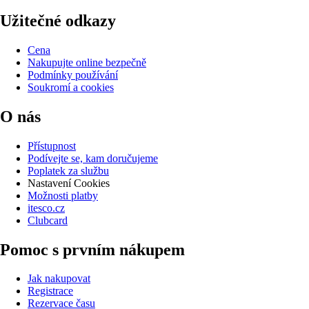
Užitečné odkazy
Cena
Nakupujte online bezpečně
Podmínky používání
Soukromí a cookies
O nás
Přístupnost
Podívejte se, kam doručujeme
Poplatek za službu
Nastavení Cookies
Možnosti platby
itesco.cz
Clubcard
Pomoc s prvním nákupem
Jak nakupovat
Registrace
Rezervace času