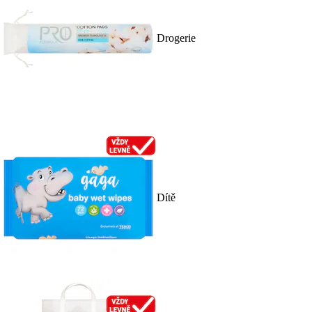
Drogerie
Dítě