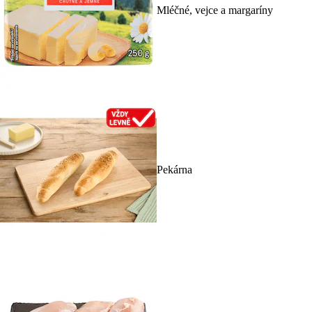
Mléčné, vejce a margaríny
Pekárna