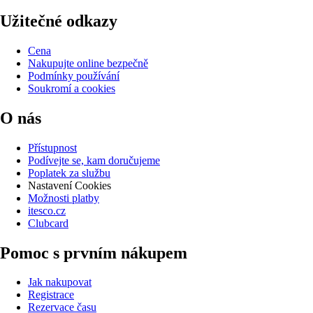
Užitečné odkazy
Cena
Nakupujte online bezpečně
Podmínky používání
Soukromí a cookies
O nás
Přístupnost
Podívejte se, kam doručujeme
Poplatek za službu
Nastavení Cookies
Možnosti platby
itesco.cz
Clubcard
Pomoc s prvním nákupem
Jak nakupovat
Registrace
Rezervace času