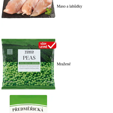
Maso a lahůdky
Mražené