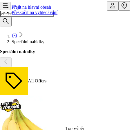
Přejít na hlavní obsah
Přeskočit na vyhledávání
Speciální nabídky
Speciální nabídky
All Offers
Top výběr