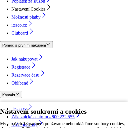
Poplatek za službu
Nastavení Cookies
Možnosti platby
itesco.cz
Clubcard
Pomoc s prvním nákupem
Jak nakupovat
Registrace
Rezervace času
Oblíbené
Kontakt
itesco.cz
Nastavení soukromí a cookies
Zákaznické centrum - 800 222 555
My a našich 18 partnerů používáme nebo ukládáme soubory cookies,
Naše obchody