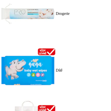
Drogerie
Dítě