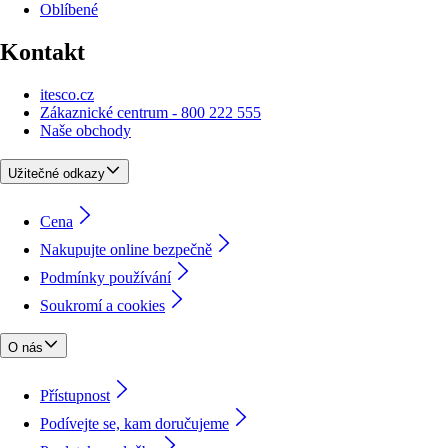
Oblíbené
Kontakt
itesco.cz
Zákaznické centrum - 800 222 555
Naše obchody
Užitečné odkazy
Cena
Nakupujte online bezpečně
Podmínky používání
Soukromí a cookies
O nás
Přístupnost
Podívejte se, kam doručujeme