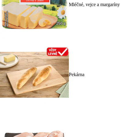
Mléčné, vejce a margaríny
Pekárna