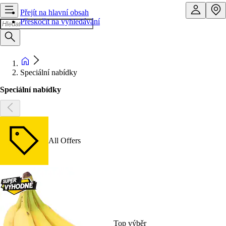
Přejít na hlavní obsah
Přeskočit na vyhledávání
Speciální nabídky
Speciální nabídky
All Offers
Top výběr