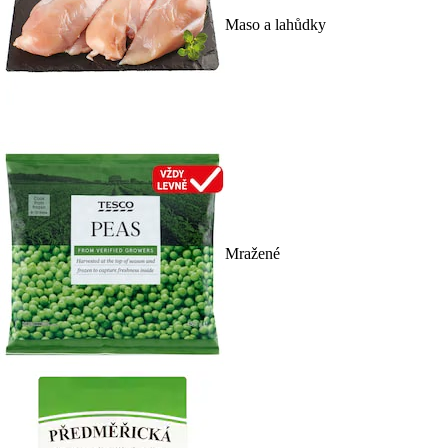
Maso a lahůdky
Mražené