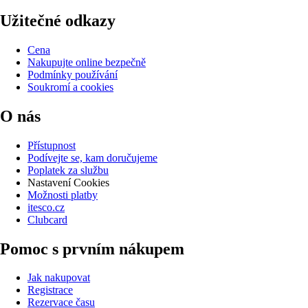
Užitečné odkazy
Cena
Nakupujte online bezpečně
Podmínky používání
Soukromí a cookies
O nás
Přístupnost
Podívejte se, kam doručujeme
Poplatek za službu
Nastavení Cookies
Možnosti platby
itesco.cz
Clubcard
Pomoc s prvním nákupem
Jak nakupovat
Registrace
Rezervace času