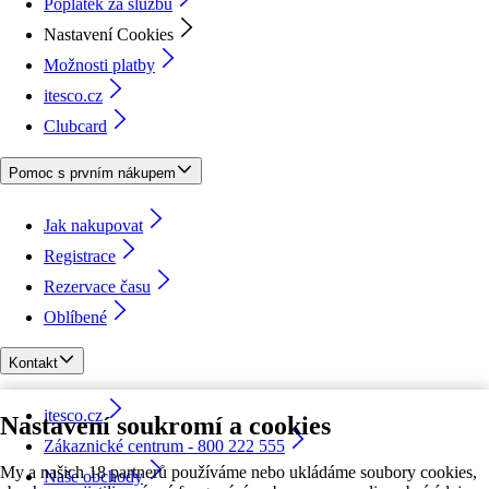
Poplatek za službu
Nastavení Cookies
Možnosti platby
itesco.cz
Clubcard
Pomoc s prvním nákupem
Jak nakupovat
Registrace
Rezervace času
Oblíbené
Kontakt
itesco.cz
Nastavení soukromí a cookies
Zákaznické centrum - 800 222 555
My a našich 18 partnerů používáme nebo ukládáme soubory cookies,
Naše obchody