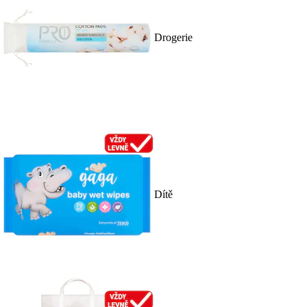
Drogerie
Dítě