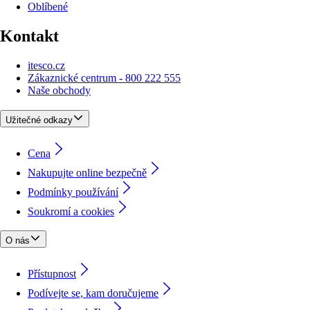
Oblíbené
Kontakt
itesco.cz
Zákaznické centrum - 800 222 555
Naše obchody
Užitečné odkazy
Cena
Nakupujte online bezpečně
Podmínky používání
Soukromí a cookies
O nás
Přístupnost
Podívejte se, kam doručujeme