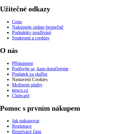
Užitečné odkazy
Cena
Nakupujte online bezpečně
Podmínky používání
Soukromí a cookies
O nás
Přístupnost
Podívejte se, kam doručujeme
Poplatek za službu
Nastavení Cookies
Možnosti platby
itesco.cz
Clubcard
Pomoc s prvním nákupem
Jak nakupovat
Registrace
Rezervace času