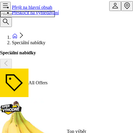
Přejít na hlavní obsah
Přeskočit na vyhledávání
Speciální nabídky
Speciální nabídky
All Offers
Top výběr