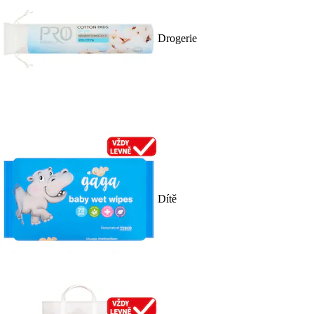
Drogerie
Dítě