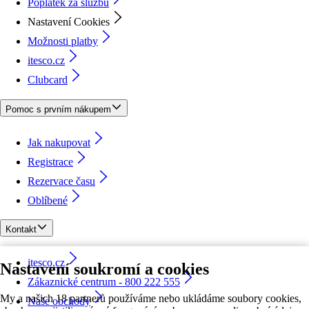
Poplatek za službu
Nastavení Cookies
Možnosti platby
itesco.cz
Clubcard
Pomoc s prvním nákupem
Jak nakupovat
Registrace
Rezervace času
Oblíbené
Kontakt
itesco.cz
Nastavení soukromí a cookies
Zákaznické centrum - 800 222 555
My a našich 18 partnerů používáme nebo ukládáme soubory cookies,
Naše obchody