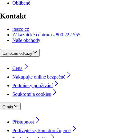
Oblíbené
Kontakt
itesco.cz
Zákaznické centrum - 800 222 555
Naše obchody
Užitečné odkazy
Cena
Nakupujte online bezpečně
Podmínky používání
Soukromí a cookies
O nás
Přístupnost
Podívejte se, kam doručujeme