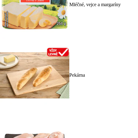
Mléčné, vejce a margaríny
Pekárna