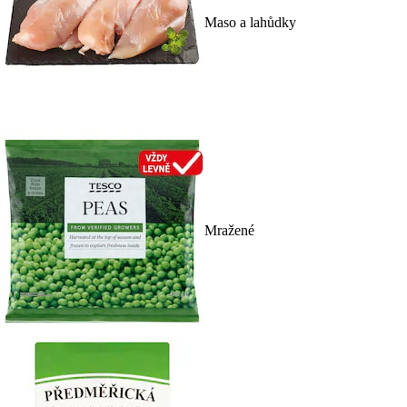
Maso a lahůdky
Mražené